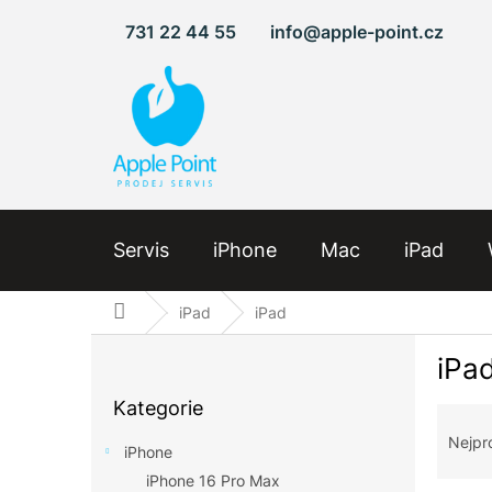
Přejít
731 22 44 55
info@apple-point.cz
na
obsah
Servis
iPhone
Mac
iPad
Domů
iPad
iPad
P
iPa
o
Přeskočit
s
Kategorie
kategorie
Ř
t
a
r
Nejpr
iPhone
z
a
iPhone 16 Pro Max
e
n