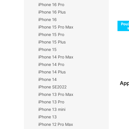
n
iPhone 16 Pro
n
í
í
iPhone 16 Plus
p
p
iPhone 16
V
r
Použ
a
ý
iPhone 15 Pro Max
o
n
p
iPhone 15 Pro
d
e
i
iPhone 15 Plus
u
l
s
k
iPhone 15
p
t
iPhone 14 Pro Max
r
ů
o
iPhone 14 Pro
d
iPhone 14 Plus
u
iPhone 14
App
k
iPhone SE2022
t
iPhone 13 Pro Max
ů
iPhone 13 Pro
iPhone 13 mini
iPhone 13
iPhone 12 Pro Max