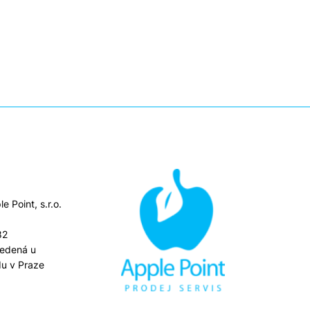
e Point, s.r.o.
82
vedená u
u v Praze