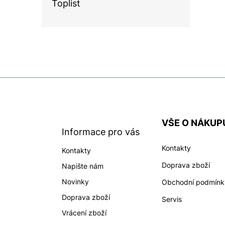
Toplist
Z
á
p
a
VŠE O NÁKUP
t
Informace pro vás
í
Kontakty
Kontakty
Doprava zboží
Napište nám
Novinky
Obchodní podmínk
Doprava zboží
Servis
Vrácení zboží