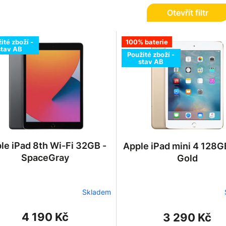
Otevřít filtr
ité zboží -
100% baterie
stav AB
Použité zboží -
stav AB
le iPad 8th Wi-Fi 32GB -
Apple iPad mini 4 128G
SpaceGray
Gold
Skladem
4 190 Kč
3 290 Kč