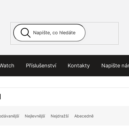
Watch
Příslušenství
Kontakty
Napište n
d
odávanější
Nejlevnější
Nejdražší
Abecedně