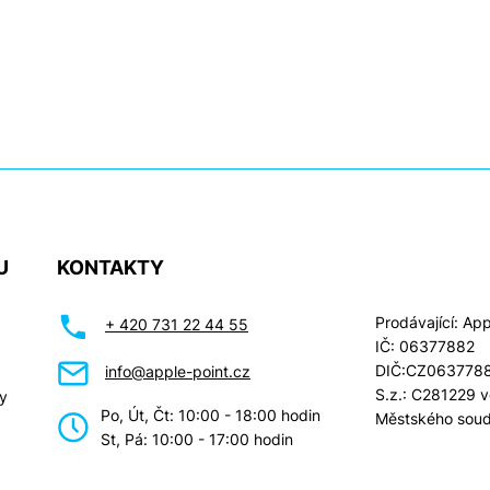
U
KONTAKTY
Prodávající: Appl
+ 420 731 22 44 55
IČ: 06377882
DIČ:CZ063778
info@apple-point.cz
S.z.: C281229 
y
Po, Út, Čt: 10:00 - 18:00 hodin
Městského soud
St, Pá: 10:00 - 17:00 hodin