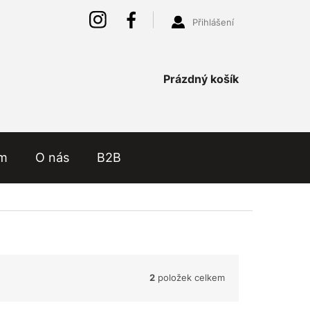
Přihlášení
Nákupní
Prázdný košík
košík
ám
O nás
B2B
2
položek celkem