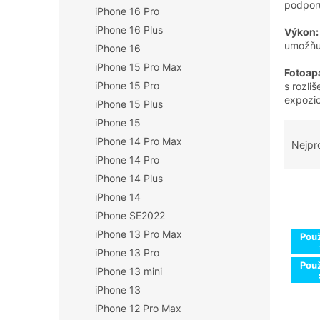
podporu
iPhone 16 Pro
n
í
iPhone 16 Plus
Výkon:
p
umožňuj
iPhone 16
a
iPhone 15 Pro Max
Fotoapa
n
iPhone 15 Pro
s rozli
e
expozic
iPhone 15 Plus
l
iPhone 15
Ř
a
iPhone 14 Pro Max
Nejpr
z
iPhone 14 Pro
e
iPhone 14 Plus
n
iPhone 14
í
iPhone SE2022
p
V
iPhone 13 Pro Max
r
Použ
ý
o
iPhone 13 Pro
p
Použ
d
iPhone 13 mini
i
u
s
iPhone 13
k
p
iPhone 12 Pro Max
t