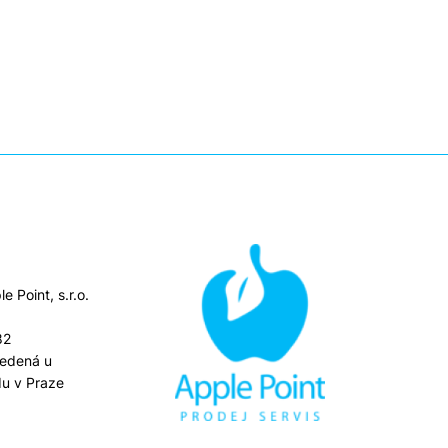
e Point, s.r.o.
82
vedená u
u v Praze