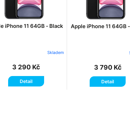
e iPhone 11 64GB - Black
Apple iPhone 11 64GB -
Skladem
3 290 Kč
3 790 Kč
Detail
Detail
O
v
l
á
d
a