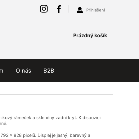
Přihlášení
Nákupní
Prázdný košík
košík
ám
O nás
B2B
kový rámeček a skleněný zadní kryt. K dispozici
ené.
792 x 828 pixelů. Displej je jasný, barevný a