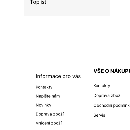
Toplist
Z
á
p
a
VŠE O NÁKUP
t
Informace pro vás
í
Kontakty
Kontakty
Doprava zboží
Napište nám
Novinky
Obchodní podmínk
Doprava zboží
Servis
Vrácení zboží