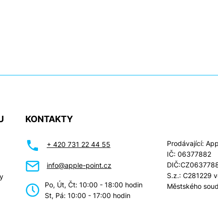
U
KONTAKTY
Prodávající: Appl
+ 420 731 22 44 55
IČ: 06377882
DIČ:CZ063778
info@apple-point.cz
S.z.: C281229 
y
Po, Út, Čt: 10:00 - 18:00 hodin
Městského soud
St, Pá: 10:00 - 17:00 hodin