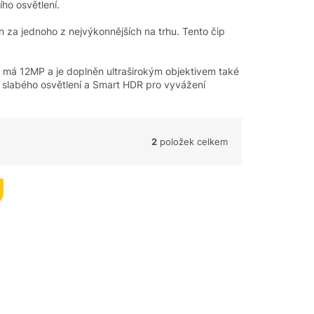
ho osvětlení.
 za jednoho z nejvýkonnějších na trhu. Tento čip
iv má 12MP a je doplněn ultraširokým objektivem také
za slabého osvětlení a Smart HDR pro vyvážení
2
položek celkem