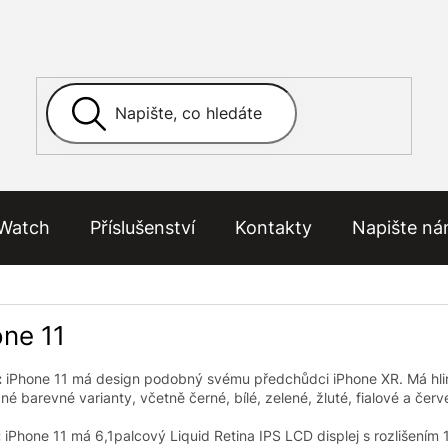
Watch
Příslušenství
Kontakty
Napište n
one 11
:
iPhone 11 má design podobný svému předchůdci iPhone XR. Má hliní
zné barevné varianty, včetně černé, bílé, zelené, žluté, fialové a červ
:
iPhone 11 má 6,1palcový Liquid Retina IPS LCD displej s rozlišením 1