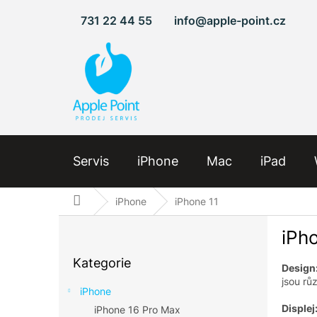
Přejít
731 22 44 55
info@apple-point.cz
na
obsah
Servis
iPhone
Mac
iPad
Domů
iPhone
iPhone 11
P
iPh
o
Přeskočit
s
Kategorie
kategorie
t
Design
jsou rů
r
iPhone
a
Displej
iPhone 16 Pro Max
n