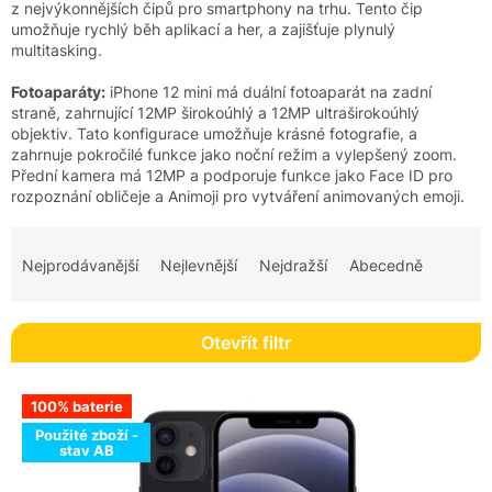
z nejvýkonnějších čipů pro smartphony na trhu. Tento čip
umožňuje rychlý běh aplikací a her, a zajišťuje plynulý
multitasking.
Fotoaparáty:
iPhone 12 mini má duální fotoaparát na zadní
straně, zahrnující 12MP širokoúhlý a 12MP ultraširokoúhlý
objektiv. Tato konfigurace umožňuje krásné fotografie, a
zahrnuje pokročilé funkce jako noční režim a vylepšený zoom.
Přední kamera má 12MP a podporuje funkce jako Face ID pro
rozpoznání obličeje a Animoji pro vytváření animovaných emoji.
Ř
a
Nejprodávanější
Nejlevnější
Nejdražší
Abecedně
z
e
n
Otevřít filtr
í
p
V
r
100% baterie
ý
o
Použité zboží -
p
stav AB
d
i
u
s