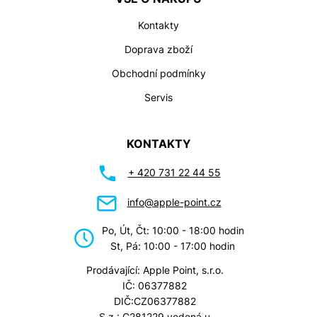
Kontakty
Doprava zboží
Obchodní podmínky
Servis
KONTAKTY
+ 420 731 22 44 55
info@apple-point.cz
Po, Út, Čt: 10:00 - 18:00 hodin
St, Pá: 10:00 - 17:00 hodin
Prodávající: Apple Point, s.r.o.
IČ: 06377882
DIČ:CZ06377882
S.z.: C281229 vedená u