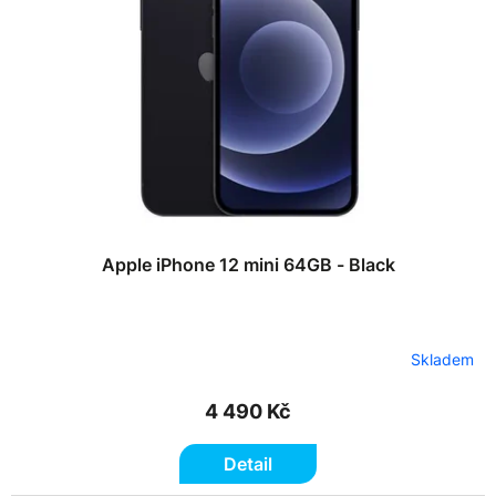
k
p
t
r
ů
o
d
u
k
t
ů
Apple iPhone 12 mini 64GB - Black
Skladem
4 490 Kč
Detail