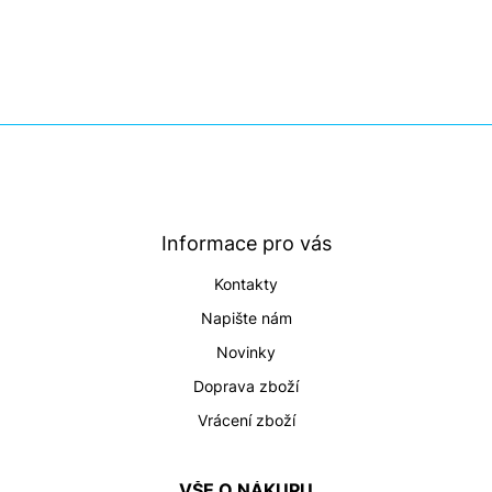
v
l
á
d
a
c
í
Z
p
á
r
p
v
a
k
t
y
Informace pro vás
v
í
ý
Kontakty
p
i
Napište nám
s
Novinky
u
Doprava zboží
Vrácení zboží
VŠE O NÁKUPU