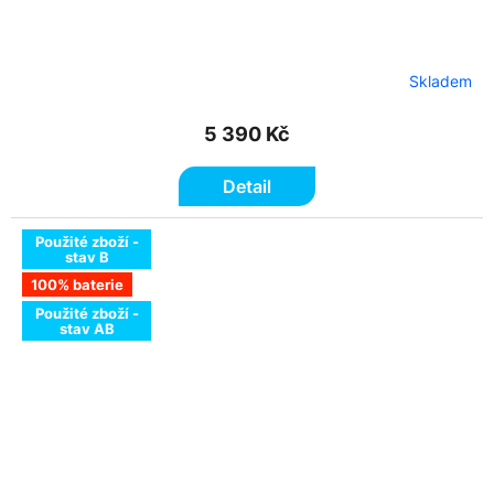
Skladem
5 390 Kč
Detail
Použité zboží -
stav B
100% baterie
Použité zboží -
stav AB