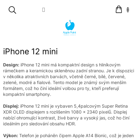
Přejít
Nákupní
na
košík
obsah
iPhone 12 mini
Design:
iPhone 12 mini má kompaktní design s hliníkovým
rámečkem a keramickou skleněnou zadní stranou. Je k dispozici
v několika atraktivních barvách, včetně černé, bílé, červené,
zelené, modré a fialové. Tento model je známý svým menším
formátem, což ho činí ideální volbou pro ty, kteří preferují
kompaktní smartphony.
Displej:
iPhone 12 mini je vybaven 5,4palcovým Super Retina
XDR OLED displejem s rozlišením 1080 x 2340 pixelů. Displej
nabízí ohromující kontrast, živé barvy a vysoký jas, což ho činí
ideálním pro sledování obsahu HDR.
Výkon:
Telefon je poháněn čipem Apple A14 Bionic, což je jeden