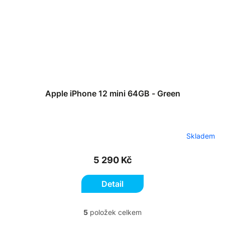
Apple iPhone 12 mini 64GB - Green
Skladem
5 290 Kč
Detail
5
položek celkem
O