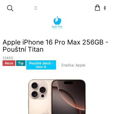
Přejít
Nákupní
na
košík
obsah
Apple iPhone 16 Pro Max 256GB -
Pouštní Titan
12450
Akce
Tip
Použité zboží -
Značka:
Apple
stav A