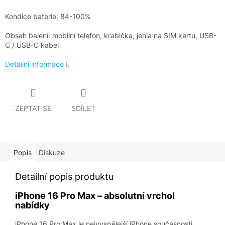
Kondice baterie: 84-100%
Obsah balení: mobilní telefon, krabička, jehla na SIM kartu, USB-
C / USB-C kabel
Detailní informace
ZEPTAT SE
SDÍLET
Popis
Diskuze
Detailní popis produktu
iPhone 16 Pro Max – absolutní vrchol
nabídky
iPhone 16 Pro Max je nejvyspělejší iPhone současnosti.