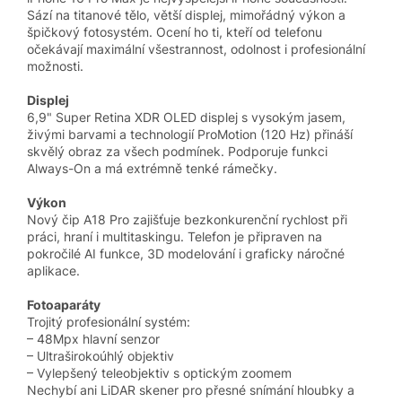
Sází na titanové tělo, větší displej, mimořádný výkon a
špičkový fotosystém. Ocení ho ti, kteří od telefonu
očekávají maximální všestrannost, odolnost i profesionální
možnosti.
Displej
6,9" Super Retina XDR OLED displej s vysokým jasem,
živými barvami a technologií ProMotion (120 Hz) přináší
skvělý obraz za všech podmínek. Podporuje funkci
Always-On a má extrémně tenké rámečky.
Výkon
Nový čip A18 Pro zajišťuje bezkonkurenční rychlost při
práci, hraní i multitaskingu. Telefon je připraven na
pokročilé AI funkce, 3D modelování i graficky náročné
aplikace.
Fotoaparáty
Trojitý profesionální systém:
– 48Mpx hlavní senzor
– Ultraširokoúhlý objektiv
– Vylepšený teleobjektiv s optickým zoomem
Nechybí ani LiDAR skener pro přesné snímání hloubky a