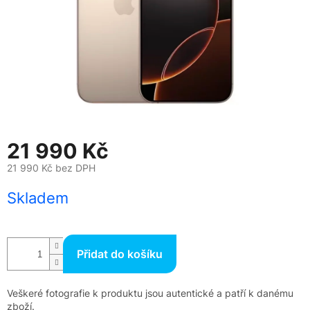
21 990 Kč
21 990 Kč bez DPH
Měrná
Skladem
cena:
Přidat do košíku
Veškeré fotografie k produktu jsou autentické a patří k danému
zboží.