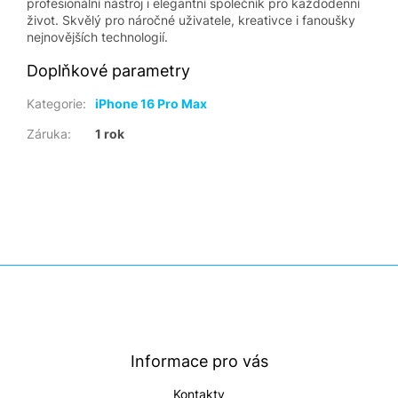
profesionální nástroj i elegantní společník pro každodenní
život. Skvělý pro náročné uživatele, kreativce i fanoušky
nejnovějších technologií.
Doplňkové parametry
Kategorie
:
iPhone 16 Pro Max
Záruka
:
1 rok
Z
á
p
a
t
Informace pro vás
í
Kontakty