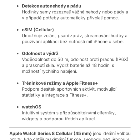
Detekce autonehody a pádu
Hodinky samy rozeznají vážné nehody nebo pády a
v případě potřeby automaticky přivolají pomoc.
eSIM (Cellular)
Umožňuje volání, psaní zpráv, streamování hudby a
používání aplikací bez nutnosti mít iPhone u sebe.
Odolnost a výdrž
Voděodolnost do 50 m, odolnost proti prachu (IP6X)
a prasknutí skla. Výdrž baterie až 18 hodin, s
možností rychlého nabíjení.
Tréninkové režimy a Apple Fitness+
Podpora desítek sportovních aktivit, motivující
statistiky a integrace s Fitness+.
watchOS
Intuitivní systém s přizpůsobitelnými ciferníky,
widgety a podporou třetích aplikací.
Apple Watch Series 8 Cellular (45 mm)
jsou ideální volbou
pro ty, kdo chtějí maximální funkce, svobodu bez iPhonu v