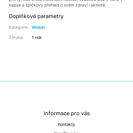
kapse a špičkový přehled o svém zdraví i aktivitě.
Doplňkové parametry
Kategorie
:
Watch
Záruka
:
1 rok
Z
á
p
a
t
Informace pro vás
í
Kontakty