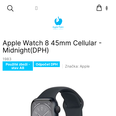
Přejít
Nákupní
na
košík
obsah
Apple Watch 8 45mm Cellular -
Midnight(DPH)
1983
Použité zboží -
Odpočet DPH
Značka:
Apple
stav AB