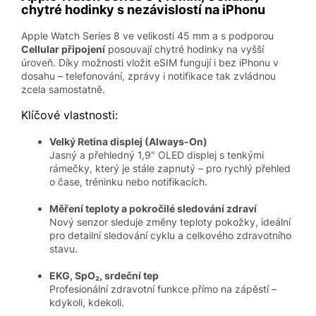
chytré hodinky s nezávislostí na iPhonu
Apple Watch Series 8 ve velikosti 45 mm a s podporou
Cellular připojení
posouvají chytré hodinky na vyšší
úroveň. Díky možnosti vložit eSIM fungují i bez iPhonu v
dosahu – telefonování, zprávy i notifikace tak zvládnou
zcela samostatně.
Klíčové vlastnosti:
Velký Retina displej (Always-On)
Jasný a přehledný 1,9" OLED displej s tenkými
rámečky, který je stále zapnutý – pro rychlý přehled
o čase, tréninku nebo notifikacích.
Měření teploty a pokročilé sledování zdraví
Nový senzor sleduje změny teploty pokožky, ideální
pro detailní sledování cyklu a celkového zdravotního
stavu.
EKG, SpO₂, srdeční tep
Profesionální zdravotní funkce přímo na zápěstí –
kdykoli, kdekoli.