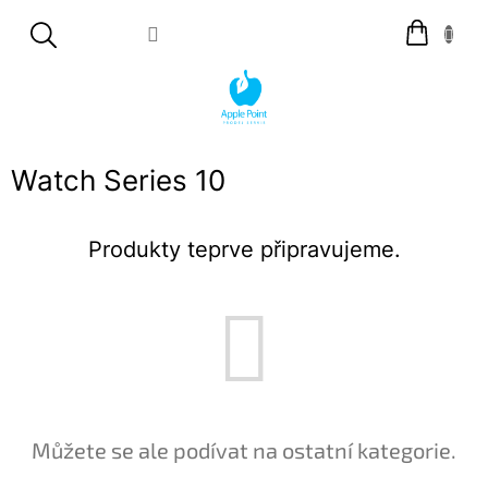
Přejít
Nákupní
na
košík
obsah
Watch Series 10
Produkty teprve připravujeme.
Můžete se ale podívat na ostatní kategorie.