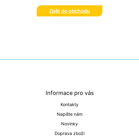
Zpět do obchodu
Z
á
p
a
t
Informace pro vás
í
Kontakty
Napište nám
Novinky
Doprava zboží