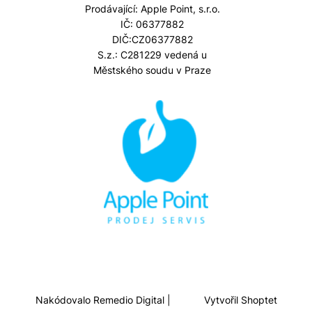
Prodávající: Apple Point, s.r.o.
IČ: 06377882
DIČ:CZ06377882
S.z.: C281229 vedená u
Městského soudu v Praze
Nakódovalo
Remedio Digital
|
Vytvořil Shoptet