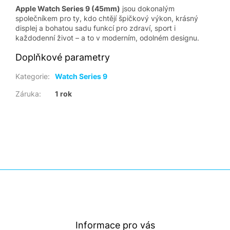
Apple Watch Series 9 (45mm)
jsou dokonalým
společníkem pro ty, kdo chtějí špičkový výkon, krásný
displej a bohatou sadu funkcí pro zdraví, sport i
každodenní život – a to v moderním, odolném designu.
Doplňkové parametry
Kategorie
:
Watch Series 9
Záruka
:
1 rok
Z
á
p
a
t
Informace pro vás