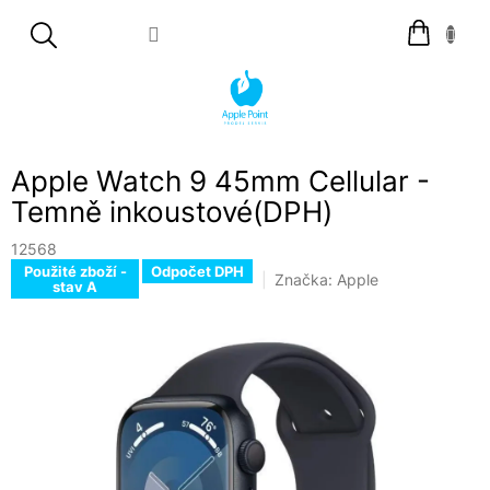
Přejít
Nákupní
na
košík
obsah
Apple Watch 9 45mm Cellular -
Temně inkoustové(DPH)
12568
Použité zboží -
Odpočet DPH
Značka:
Apple
stav A