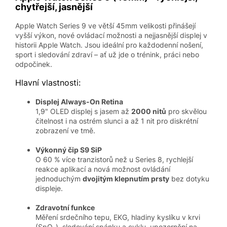
chytřejší, jasnější
Apple Watch Series 9 ve větší 45mm velikosti přinášejí
vyšší výkon, nové ovládací možnosti a nejjasnější displej v
historii Apple Watch. Jsou ideální pro každodenní nošení,
sport i sledování zdraví – ať už jde o trénink, práci nebo
odpočinek.
Hlavní vlastnosti:
Displej Always-On Retina
1,9" OLED displej s jasem až
2000 nitů
pro skvělou
čitelnost i na ostrém slunci a až 1 nit pro diskrétní
zobrazení ve tmě.
Výkonný čip S9 SiP
O 60 % více tranzistorů než u Series 8, rychlejší
reakce aplikací a nová možnost ovládání
jednoduchým
dvojitým klepnutím prsty
bez dotyku
displeje.
Zdravotní funkce
Měření srdečního tepu, EKG, hladiny kyslíku v krvi
(SpO₂), sledování spánku a cyklu, upozornění na