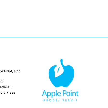
e Point, s.r.o.
82
vedená u
u v Praze