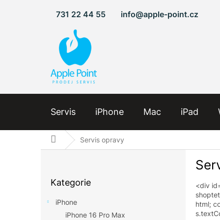
Přejít
731 22 44 55
info@apple-point.cz
na
obsah
Servis
iPhone
Mac
iPad
Domů
Servis opravy
P
Ser
o
Přeskočit
s
Kategorie
kategorie
<
div
id
t
shoptet
r
iPhone
html
;
c
a
s
.
textC
iPhone 16 Pro Max
n