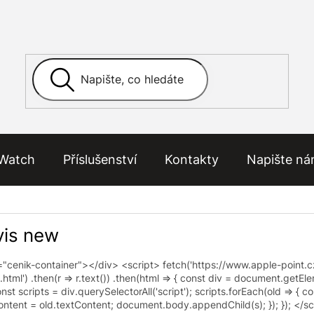
Watch
Příslušenství
Kontakty
Napište n
vis new
=
"
cenik-container
"
>
</
div
>
<
script
>
fetch
(
'https://www.apple-point.
.html'
)
.
then
(
r
=>
r
.
text
(
)
)
.
then
(
html
=>
{
const
div
=
document
.
getEl
onst
scripts
=
div
.
querySelectorAll
(
'script'
)
;
scripts
.
forEach
(
old
=>
{
co
ontent
=
old
.
textContent
;
document
.
body
.
appendChild
(
s
)
;
}
)
;
}
)
;
</
sc