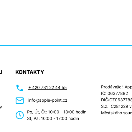
U
KONTAKTY
Prodávající: Appl
+ 420 731 22 44 55
IČ: 06377882
DIČ:CZ063778
info@apple-point.cz
S.z.: C281229 
y
Po, Út, Čt: 10:00 - 18:00 hodin
Městského soud
St, Pá: 10:00 - 17:00 hodin