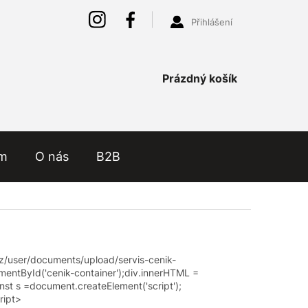
Přihlášení
Nákupní
Prázdný košík
košík
ám
O nás
B2B
cz/user/documents/upload/servis-cenik-
ementById
(
'cenik-container'
)
;
div
.
innerHTML
=
nst
s
=
document
.
createElement
(
'script'
)
;
ript
>