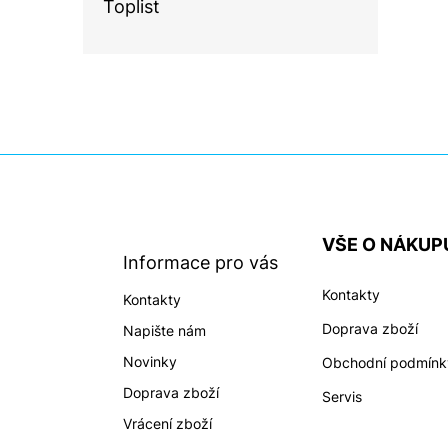
Toplist
Z
á
p
a
VŠE O NÁKUP
t
Informace pro vás
í
Kontakty
Kontakty
Doprava zboží
Napište nám
Novinky
Obchodní podmínk
Doprava zboží
Servis
Vrácení zboží