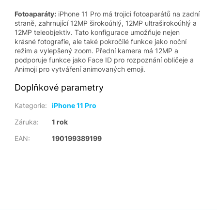
Fotoaparáty:
iPhone 11 Pro má trojici fotoaparátů na zadní
straně, zahrnující 12MP širokoúhlý, 12MP ultraširokoúhlý a
12MP teleobjektiv. Tato konfigurace umožňuje nejen
krásné fotografie, ale také pokročilé funkce jako noční
režim a vylepšený zoom. Přední kamera má 12MP a
podporuje funkce jako Face ID pro rozpoznání obličeje a
Animoji pro vytváření animovaných emoji.
Doplňkové parametry
Kategorie
:
iPhone 11 Pro
Záruka
:
1 rok
EAN
:
190199389199
Z