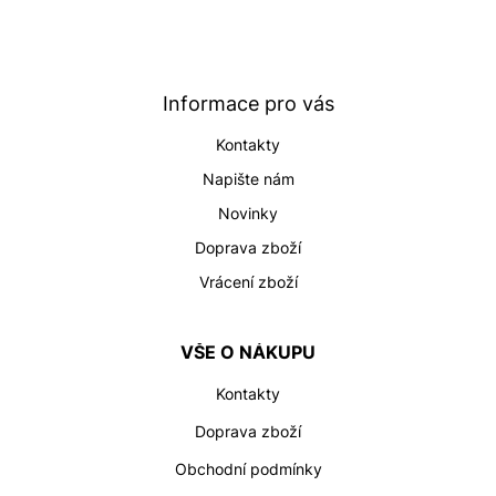
á
p
a
t
Informace pro vás
í
Kontakty
Napište nám
Novinky
Doprava zboží
Vrácení zboží
VŠE O NÁKUPU
Kontakty
Doprava zboží
Obchodní podmínky