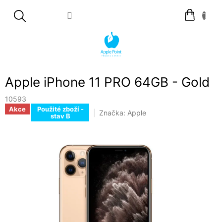
Přejít
Nákupní
na
košík
obsah
Apple iPhone 11 PRO 64GB - Gold
10593
Akce
Použité zboží -
Značka:
Apple
stav B