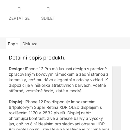
ZEPTAT SE
SDÍLET
Popis
Diskuze
Detailní popis produktu
Design:
iPhone 12 Pro má luxusní design s precizně
zpracovaným kovovým rámečkem a zadní stranou z
keramiky, což mu dává elegantní a odolný vzhled. K
dispozici je v několika atraktivních barvách, včetně
stříbrné, vesmírně šedé, zlaté a modré.
Displej:
iPhone 12 Pro disponuje impozantním
6,1palcovým Super Retina XDR OLED displejem s
rozlišením 1170 x 2532 pixelů. Displej nabízí
ohromující kontrast, živé a přesné barvy a vysoký
jas, což ho činí ideálním pro sledování obsahu HDR.
Pro profesionální uživatele a kreativce je to vynikající