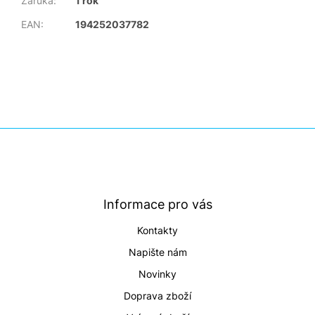
Záruka
:
1 rok
EAN
:
194252037782
Z
á
p
a
t
Informace pro vás
í
Kontakty
Napište nám
Novinky
Doprava zboží