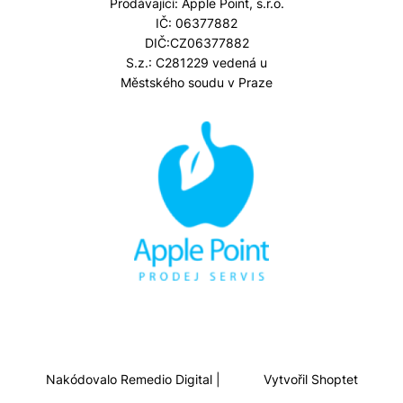
Prodávající: Apple Point, s.r.o.
IČ: 06377882
DIČ:CZ06377882
S.z.: C281229 vedená u
Městského soudu v Praze
Nakódovalo
Remedio Digital
|
Vytvořil Shoptet