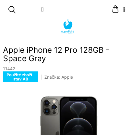
Přejít
Nákupní
na
košík
obsah
Apple iPhone 12 Pro 128GB -
Space Gray
11442
Použité zboží -
Značka:
Apple
stav AB