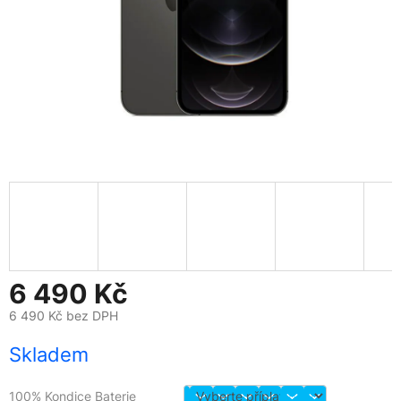
6 490 Kč
6 490 Kč
bez DPH
Měrná
Skladem
cena:
100% Kondice Baterie