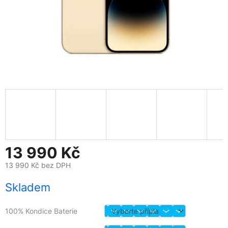
13 990 Kč
13 990 Kč
bez DPH
Měrná
Skladem
cena:
100% Kondice Baterie