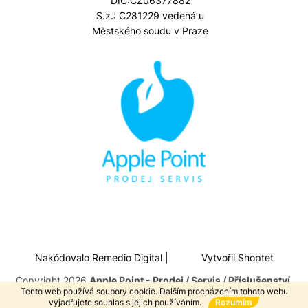
DIČ:CZ06377882
S.z.: C281229 vedená u
Městského soudu v Praze
Nakódovalo
Remedio Digital
|
Vytvořil Shoptet
Copyright 2026
Apple Point - Prodej / Servis / Příslušenství
.
Tento web používá soubory cookie. Dalším procházením tohoto webu
Všechna práva vyhrazena.
vyjadřujete souhlas s jejich používáním.
Rozumím