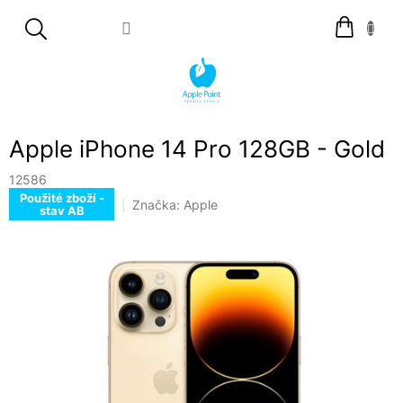
Přejít
Nákupní
na
košík
obsah
Apple iPhone 14 Pro 128GB - Gold
12586
Použité zboží -
Značka:
Apple
stav AB