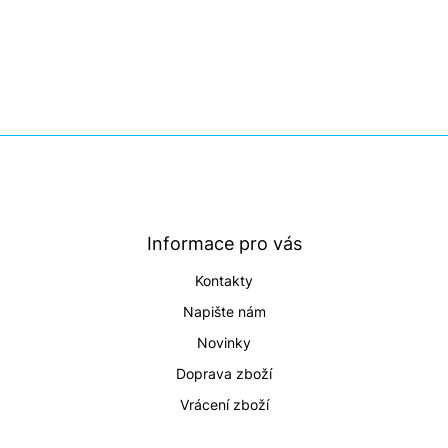
Z
á
p
a
t
Informace pro vás
í
Kontakty
Napište nám
Novinky
Doprava zboží
Vrácení zboží