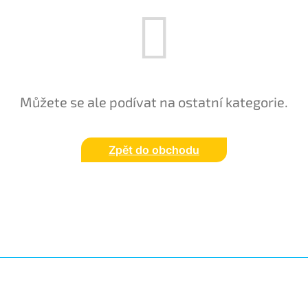
Můžete se ale podívat na ostatní kategorie.
Zpět do obchodu
Z
á
p