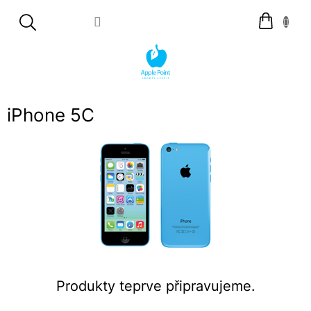
Přejít
Nákupní
na
košík
obsah
iPhone 5C
Produkty teprve připravujeme.