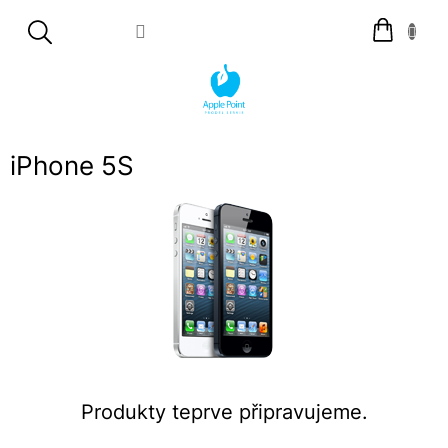
Přejít
Nákupní
na
košík
obsah
iPhone 5S
Produkty teprve připravujeme.