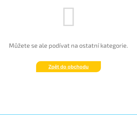
Můžete se ale podívat na ostatní kategorie.
Zpět do obchodu
Z
á
p