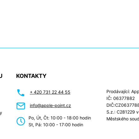
U
KONTAKTY
Prodávající: Appl
+ 420 731 22 44 55
IČ: 06377882
DIČ:CZ063778
info@apple-point.cz
S.z.: C281229 
y
Po, Út, Čt: 10:00 - 18:00 hodin
Městského soud
St, Pá: 10:00 - 17:00 hodin