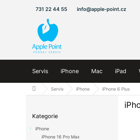
Přejít
731 22 44 55
info@apple-point.cz
na
obsah
Servis
iPhone
Mac
iPad
Domů
Servis
iPhone
iPhone 6 Plus
P
iPh
o
Přeskočit
s
Kategorie
kategorie
t
r
iPhone
a
iPhone 16 Pro Max
n