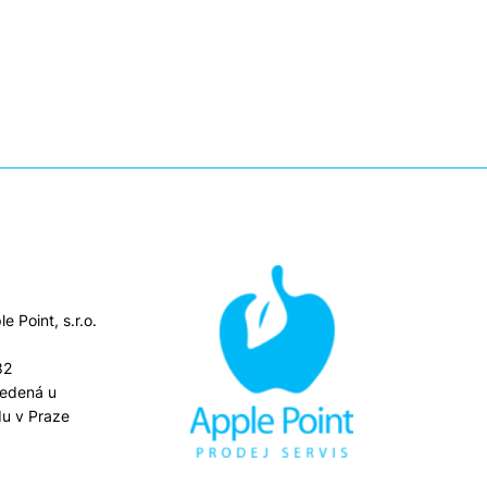
e Point, s.r.o.
82
vedená u
u v Praze