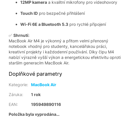
12MP kamera
a kvalitní mikrofony pro videohovory
Touch ID
pro bezpečné přihlášení
Wi-Fi 6E a Bluetooth 5.3
pro rychlé připojení
✅
Shrnutí:
MacBook Air M4 je výkonný a přitom velmi přenosný
notebook vhodný pro studenty, kancelářskou práci,
kreativní projekty i každodenní používání. Díky čipu M4
nabízí výrazně vyšší výkon a energetickou efektivitu oproti
starším generacím MacBook Air.
Doplňkové parametry
Kategorie
:
MacBook Air
Záruka
:
1 rok
EAN
:
195949890116
Položka byla vyprodána…