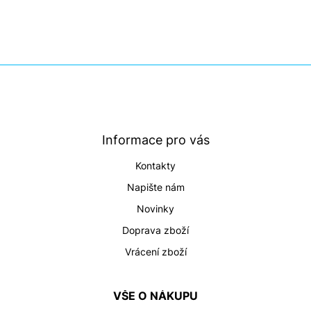
Z
á
p
a
t
Informace pro vás
í
Kontakty
Napište nám
Novinky
Doprava zboží
Vrácení zboží
VŠE O NÁKUPU