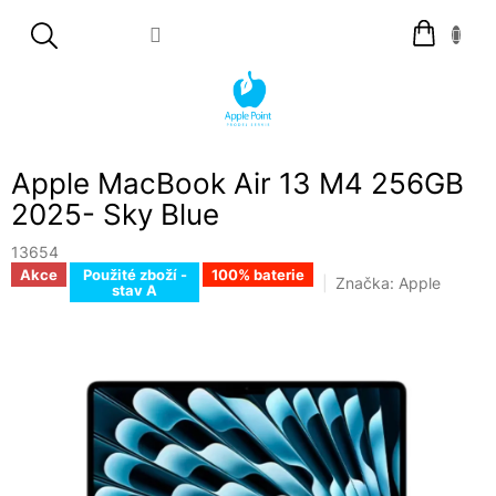
Přejít
Nákupní
na
košík
obsah
Apple MacBook Air 13 M4 256GB
2025- Sky Blue
13654
Akce
Použité zboží -
100% baterie
Značka:
Apple
stav A