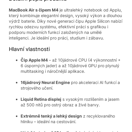
MacBook Air s čipem M4
je ultralehký notebook od Applu,
který kombinuje elegantní design, vysoký výkon a dlouhou
výdrž baterie. Díky nové generaci čipu Apple Silicon nabízí
rychlou odezvu systému, efektivní práci s grafikou i
podporu moderních funkcí založených na umělé
inteligenci. Je ideální pro práci, studium i zábavu.
Hlavní vlastnosti
Čip Apple M4
– až 10jádrové CPU (4 výkonnostní +
6 úsporných jader) a až 10jádrové GPU pro plynulý
multitasking i náročnější aplikace.
16jádrový Neural Engine
pro akceleraci AI funkcí a
strojového učení.
Liquid Retina displej
s vysokým rozlišením a jasem
až 500 nitů pro ostrý obraz a živé barvy.
Extrémně tenký a lehký design
z recyklovaného
hliníku – ideální na cestování.