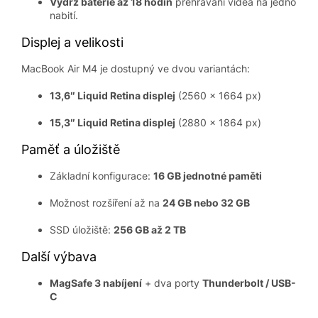
Výdrž baterie až 18 hodin
přehrávání videa na jedno
nabití.
Displej a velikosti
MacBook Air M4 je dostupný ve dvou variantách:
13,6″ Liquid Retina displej
(2560 × 1664 px)
15,3″ Liquid Retina displej
(2880 × 1864 px)
Paměť a úložiště
Základní konfigurace:
16 GB jednotné paměti
Možnost rozšíření až na
24 GB nebo 32 GB
SSD úložiště:
256 GB až 2 TB
Další výbava
MagSafe 3 nabíjení
+ dva porty
Thunderbolt / USB-
C