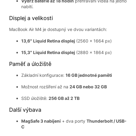
Výdrž baterie až 18 hodin
přehrávání videa na jedno
nabití.
Displej a velikosti
MacBook Air M4 je dostupný ve dvou variantách:
13,6″ Liquid Retina displej
(2560 × 1664 px)
15,3″ Liquid Retina displej
(2880 × 1864 px)
Paměť a úložiště
Základní konfigurace:
16 GB jednotné paměti
Možnost rozšíření až na
24 GB nebo 32 GB
SSD úložiště:
256 GB až 2 TB
Další výbava
MagSafe 3 nabíjení
+ dva porty
Thunderbolt / USB-
C