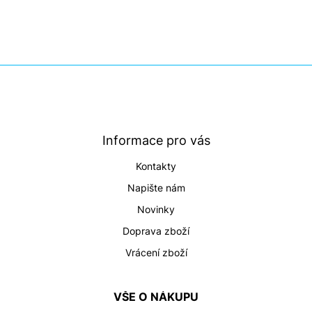
Z
á
p
a
t
Informace pro vás
í
Kontakty
Napište nám
Novinky
Doprava zboží
Vrácení zboží
VŠE O NÁKUPU