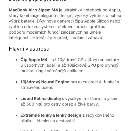
MacBook Air s čipem M4
je ultralehký notebook od Applu,
který kombinuje elegantní design, vysoký výkon a dlouhou
výdrž baterie. Díky nové generaci čipu Apple Silicon nabízí
rychlou odezvu systému, efektivní práci s grafikou i
podporu moderních funkcí založených na umělé
inteligenci. Je ideální pro práci, studium i zábavu.
Hlavní vlastnosti
Čip Apple M4
– až 10jádrové CPU (4 výkonnostní +
6 úsporných jader) a až 10jádrové GPU pro plynulý
multitasking i náročnější aplikace.
16jádrový Neural Engine
pro akceleraci AI funkcí a
strojového učení.
Liquid Retina displej
s vysokým rozlišením a jasem
až 500 nitů pro ostrý obraz a živé barvy.
Extrémně tenký a lehký design
z recyklovaného
hliníku – ideální na cestování.