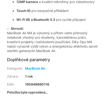
12MP kamera
a kvalitní mikrofony pro videohovory
Touch ID
pro bezpečné přihlášení
Wi-Fi 6E a Bluetooth 5.3
pro rychlé připojení
✅
Shrnutí:
MacBook Air M4 je výkonný a přitom velmi přenosný
notebook vhodný pro studenty, kancelářskou práci,
kreativní projekty i každodenní používání. Díky čipu M4
nabízí výrazně vyšší výkon a energetickou efektivitu oproti
starším generacím MacBook Air.
Doplňkové parametry
Kategorie
:
MacBook Air
Záruka
:
1 rok
EAN
:
195949890116
Položka byla vyprodána…