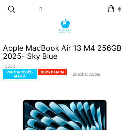
Přejít
Nákupní
na
košík
obsah
Apple MacBook Air 13 M4 256GB
2025- Sky Blue
13653
Použité zboží -
100% baterie
Značka:
Apple
stav A