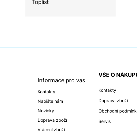
Toplist
Z
á
p
a
VŠE O NÁKUP
t
Informace pro vás
í
Kontakty
Kontakty
Doprava zboží
Napište nám
Novinky
Obchodní podmínk
Doprava zboží
Servis
Vrácení zboží