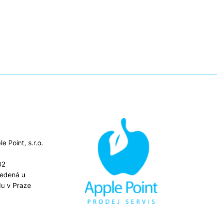
e Point, s.r.o.
82
vedená u
u v Praze