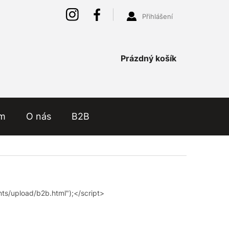
Přihlášení
Nákupní
Prázdný košík
košík
ám
O nás
B2B
ts/upload/b2b.html");</script>