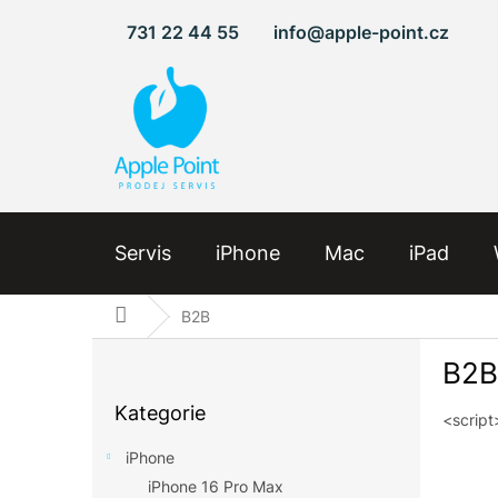
Přejít
731 22 44 55
info@apple-point.cz
na
obsah
Servis
iPhone
Mac
iPad
Domů
B2B
P
B2B
o
Přeskočit
s
Kategorie
kategorie
<script
t
r
iPhone
a
iPhone 16 Pro Max
n