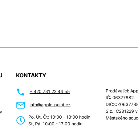
U
KONTAKTY
Prodávající: Appl
+ 420 731 22 44 55
IČ: 06377882
DIČ:CZ063778
info@apple-point.cz
S.z.: C281229 
y
Po, Út, Čt: 10:00 - 18:00 hodin
Městského soud
St, Pá: 10:00 - 17:00 hodin