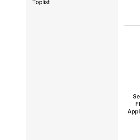
Toplist
Se
F
App