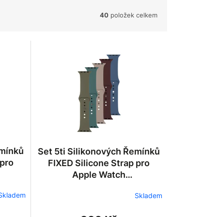
40
položek celkem
emínků
Set 5ti Silikonových Řemínků
 pro
FIXED Silicone Strap pro
Apple Watch
 3
42/44/45/46/49mm 2
Skladem
Skladem