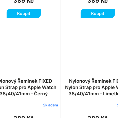
389 Kč
389 Kč
Koupit
Koupit
ylonový Řemínek FIXED
Nylonový Řemínek F
on Strap pro Apple Watch
Nylon Strap pro Apple
38/40/41mm - Černý
38/40/41mm - Limet
Skladem