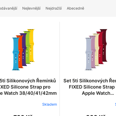
odávanější
Nejlevnější
Nejdražší
Abecedně
5ti Silikonových Řemínků
Set 5ti Silikonových Ř
IXED Silicone Strap pro
FIXED Silicone Strap
le Watch 38/40/41/42mm
Apple Watch
42/44/45/46/49mm
Skladem