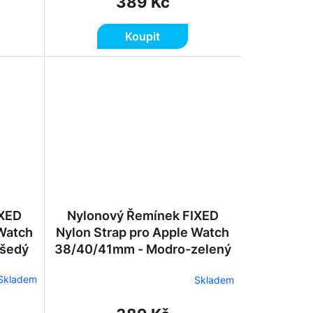
389 Kč
Koupit
IXED
Nylonový Řemínek FIXED
 Watch
Nylon Strap pro Apple Watch
-šedý
38/40/41mm - Modro-zelený
Skladem
Skladem