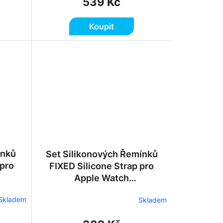
539 Kč
Koupit
ínků
Set Silikonových Řemínků
 pro
FIXED Silicone Strap pro
Apple Watch
Tmavě
42/44/45/46/49mm - Světle
Skladem
Skladem
Zelený