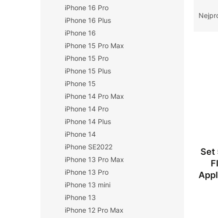
Ř
iPhone 16 Pro
n
a
Nejpr
í
iPhone 16 Plus
z
p
iPhone 16
e
a
V
n
iPhone 15 Pro Max
n
ý
í
iPhone 15 Pro
e
p
p
iPhone 15 Plus
l
i
r
iPhone 15
s
o
iPhone 14 Pro Max
p
d
r
iPhone 14 Pro
u
o
k
iPhone 14 Plus
d
t
iPhone 14
u
ů
iPhone SE2022
Set 
k
iPhone 13 Pro Max
t
F
iPhone 13 Pro
ů
App
iPhone 13 mini
iPhone 13
iPhone 12 Pro Max