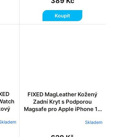
389 Kč
Koupit
IXED
FIXED MagLeather Kožený
 Watch
Zadní Kryt s Podporou
kový
Magsafe pro Apple iPhone 15
- Hnědý
Skladem
Skladem