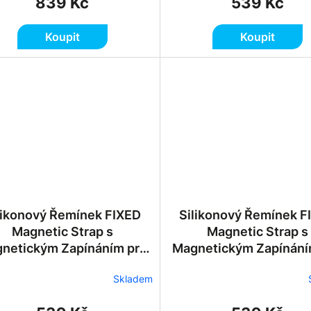
839 Kč
539 Kč
Koupit
Koupit
likonový Řemínek FIXED
Silikonový Řemínek F
Magnetic Strap s
Magnetic Strap s
netickým Zapínáním pro
Magnetickým Zapínání
le Watch 38/40/41/42mm
Apple Watch 38/40/4
Skladem
- Modrý
- Červený