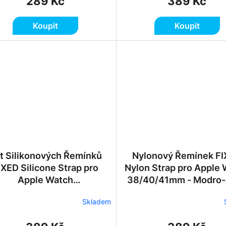
289 Kč
389 Kč
Koupit
Koupit
t Silikonových Řemínků
Nylonový Řemínek F
IXED Silicone Strap pro
Nylon Strap pro Apple
Apple Watch
38/40/41mm - Modro
42/44/45/46/49mm -
Skladem
Tyrkysově Zelený