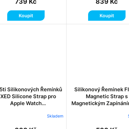
739 Kč
839 Kč
Koupit
Koupit
5ti Silikonových Řemínků
Silikonový Řemínek F
IXED Silicone Strap pro
Magnetic Strap s
Apple Watch
Magnetickým Zapínání
42/44/45/46/49mm
Apple Watch
Skladem
42/44/45/46/49mm - 