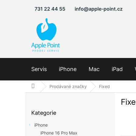
Přejít
731 22 44 55
info@apple-point.cz
na
obsah
Servis
iPhone
Mac
iPad
Domů
Prodávané značky
Fixed
P
Fix
o
Přeskočit
s
Kategorie
kategorie
t
r
iPhone
a
iPhone 16 Pro Max
n