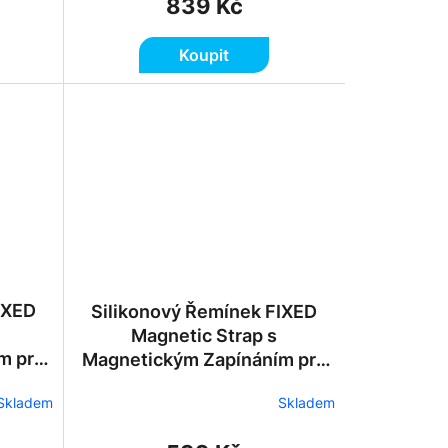
839 Kč
Koupit
IXED
Silikonový Řemínek FIXED
Magnetic Strap s
m pro
Magnetickým Zapínáním pro
Apple Watch
Skladem
Skladem
Černý
42/44/45/46/49mm -
Červený