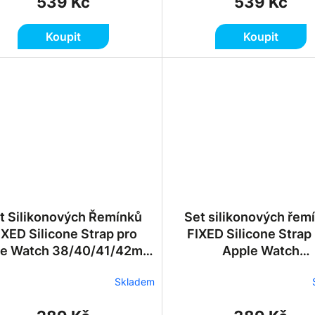
539 Kč
539 Kč
Koupit
Koupit
t Silikonových Řemínků
Set silikonových řem
IXED Silicone Strap pro
FIXED Silicone Strap
le Watch 38/40/41/42mm
Apple Watch
- Zelený
42/44/45/46/49mm - 
Skladem
Zelený