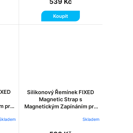
539 Kč
Koupit
IXED
Silikonový Řemínek FIXED
Magnetic Strap s
m pro
Magnetickým Zapínáním pro
1/42mm
Apple Watch 38/40/41/42mm
Skladem
Skladem
- Černý