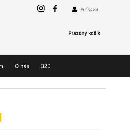
Přihlášení
Nákupní
Prázdný košík
košík
ám
O nás
B2B