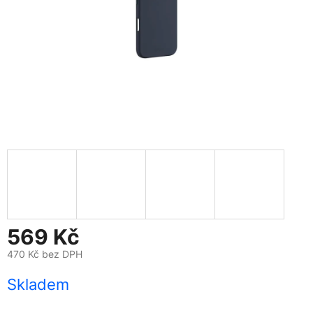
569 Kč
470 Kč bez DPH
Měrná
Skladem
cena: