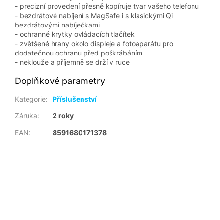
- precizní provedení přesně kopíruje tvar vašeho telefonu
- bezdrátové nabíjení s MagSafe i s klasickými Qi
bezdrátovými nabíječkami
- ochranné krytky ovládacích tlačítek
- zvětšené hrany okolo displeje a fotoaparátu pro
dodatečnou ochranu před poškrábáním
- neklouže a příjemně se drží v ruce
Doplňkové parametry
Kategorie
:
Příslušenství
Záruka
:
2 roky
EAN
:
8591680171378
Z