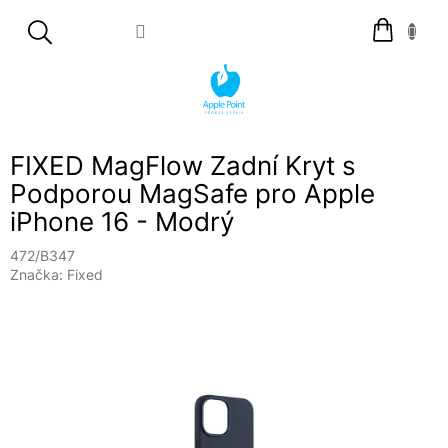
Přejít
Nákupní
na
košík
obsah
FIXED MagFlow Zadní Kryt s
Podporou MagSafe pro Apple
iPhone 16 - Modrý
472/B347
Značka:
Fixed