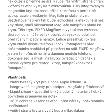
neklouže a příjemně se drží v ruce. Na vnitřní straně chrání
vložený telefon vystýlka z mikrovlákna. Díky integrovaným
magnetům kryt dokonale přilne k telefonu a perfektně
spolupracuje s veškerým MagSafe příslušenstvím.
Bezdrátové nabíjení tak bude jednodušší a efektivnější než
kdy dříve, stačí přicvaknout MagSafe nabíječku přímo ke
krytu. Tělo krytu FIXED MagFlow je vyztuženo tvrzenou
skořepinou a může se tak pochlubit vysokou odolností
před různými pády a nárazy. Lehce přesahující okraje
krytu chrání displej telefonu i čočku fotoaparátu před
poškrábáním například při položení na stůl. FIXED MagFlow
je navržen přesně na míru danému modelu telefonu,
dokonale sedí a myslí i na krytky ovládacích tlačítek a
přesné výřezy pro reproduktory, nabíjecí konektor i
fotoaparát.
Vlastnosti:
- zadní tvrzený kryt pro iPhone Apple iPhone 14
- integrované magnety pro podporu MagSafe příslušenství
- Liquid silicon - speciální lehký a odolný materiál s hebkým
povrchem příjemným na dotek
- 360° ochrana vašeho telefonu před nárazy, poškrábáním
i nečistotami
- vnitřní strana krytu s vystýlkou z mikrovlákna