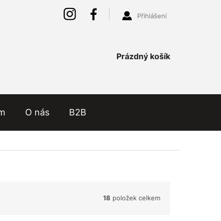
Přihlášení
Nákupní
Prázdný košík
košík
ám
O nás
B2B
18
položek celkem