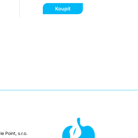
Koupit
e Point, s.r.o.