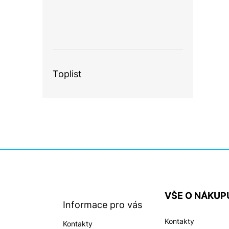
Toplist
Z
á
p
a
VŠE O NÁKUP
t
Informace pro vás
í
Kontakty
Kontakty