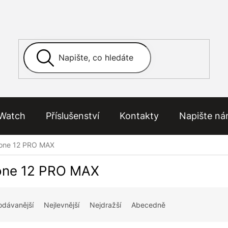
Watch
Příslušenství
Kontakty
Napište n
one 12 PRO MAX
one 12 PRO MAX
odávanější
Nejlevnější
Nejdražší
Abecedně