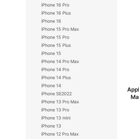
n
iPhone 16 Pro
n
í
í
iPhone 16 Plus
p
p
iPhone 16
V
r
a
ý
iPhone 15 Pro Max
o
n
p
iPhone 15 Pro
d
e
i
iPhone 15 Plus
u
l
s
k
iPhone 15
p
t
iPhone 14 Pro Max
r
ů
o
iPhone 14 Pro
d
iPhone 14 Plus
u
iPhone 14
Appl
k
iPhone SE2022
t
Ma
iPhone 13 Pro Max
ů
iPhone 13 Pro
iPhone 13 mini
iPhone 13
iPhone 12 Pro Max