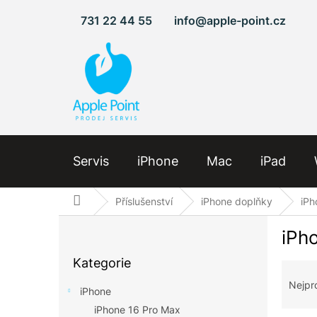
Přejít
731 22 44 55
info@apple-point.cz
na
obsah
Servis
iPhone
Mac
iPad
Domů
Příslušenství
iPhone doplňky
iPh
P
iPh
o
Přeskočit
s
Kategorie
kategorie
Ř
t
a
r
Nejpr
iPhone
z
a
iPhone 16 Pro Max
e
n