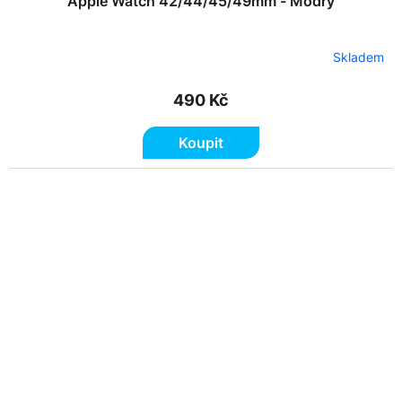
Apple Watch 42/44/45/49mm - Modrý
Skladem
490 Kč
Koupit