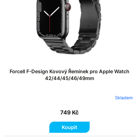
k
p
t
r
ů
o
d
u
k
t
ů
Forcell F-Design Kovový Řemínek pro Apple Watch
42/44/45/46/49mm
Skladem
749 Kč
Koupit