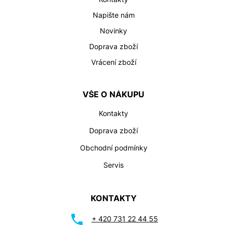
p
i
Napište nám
s
Novinky
u
Doprava zboží
Vrácení zboží
VŠE O NÁKUPU
Kontakty
Doprava zboží
Obchodní podmínky
Servis
KONTAKTY
+ 420 731 22 44 55