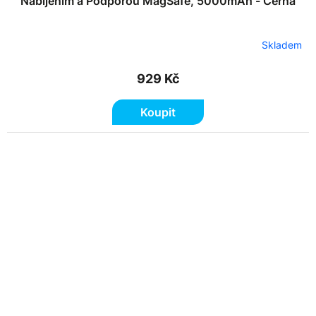
Nabíjením a Podporou MagSafe, 5000mAh - Černá
Skladem
929 Kč
Koupit