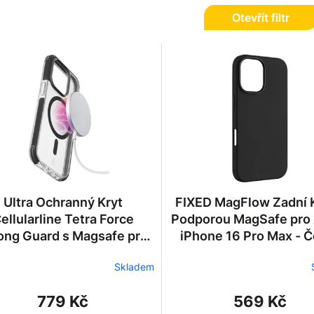
Otevřít filtr
Ultra Ochranný Kryt
FIXED MagFlow Zadní Kryt s
ellularline Tetra Force
Podporou MagSafe pro
ong Guard s Magsafe pro
iPhone 16 Pro Max - 
pple iPhone 16 Pro Max
Skladem
779 Kč
569 Kč