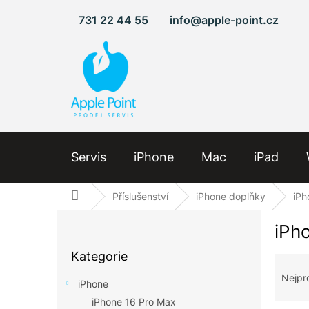
Přejít
731 22 44 55
info@apple-point.cz
na
obsah
Servis
iPhone
Mac
iPad
Domů
Příslušenství
iPhone doplňky
iPh
P
iPh
o
Přeskočit
s
Kategorie
kategorie
Ř
t
a
r
Nejpr
iPhone
z
a
iPhone 16 Pro Max
e
n