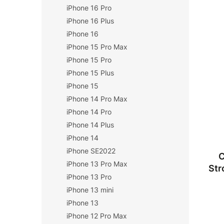
n
iPhone 16 Pro
n
í
í
iPhone 16 Plus
p
p
iPhone 16
V
r
a
ý
iPhone 15 Pro Max
o
n
p
iPhone 15 Pro
d
e
i
iPhone 15 Plus
u
l
s
k
iPhone 15
p
t
iPhone 14 Pro Max
r
ů
o
iPhone 14 Pro
d
iPhone 14 Plus
u
iPhone 14
k
iPhone SE2022
t
C
iPhone 13 Pro Max
ů
Str
iPhone 13 Pro
A
iPhone 13 mini
iPhone 13
iPhone 12 Pro Max