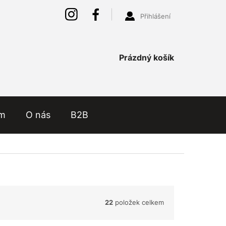
Přihlášení
Nákupní
Prázdný košík
košík
ám
O nás
B2B
22
položek celkem