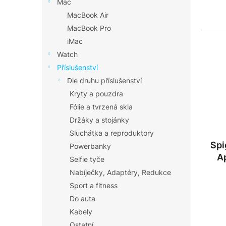
Mac
MacBook Air
MacBook Pro
iMac
Watch
Příslušenství
Dle druhu příslušenství
Kryty a pouzdra
Fólie a tvrzená skla
Držáky a stojánky
Sluchátka a reproduktory
Spi
Powerbanky
A
Selfie tyče
Nabíječky, Adaptéry, Redukce
Sport a fitness
Do auta
Kabely
Ostatní