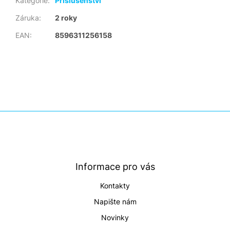
Kategorie
:
Příslušenství
Záruka
:
2 roky
EAN
:
8596311256158
Z
á
p
a
t
Informace pro vás
í
Kontakty
Napište nám
Novinky