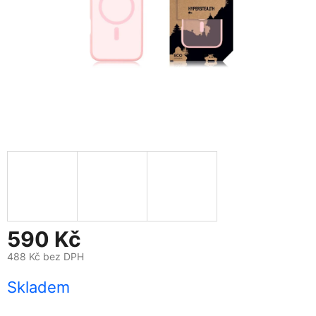
590 Kč
488 Kč bez DPH
Měrná
Skladem
cena: