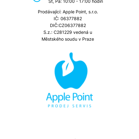
St, Pá: 10:00 - 17:00 hodin
Prodávající: Apple Point, s.r.o.
IČ: 06377882
DIČ:CZ06377882
S.z.: C281229 vedená u
Městského soudu v Praze