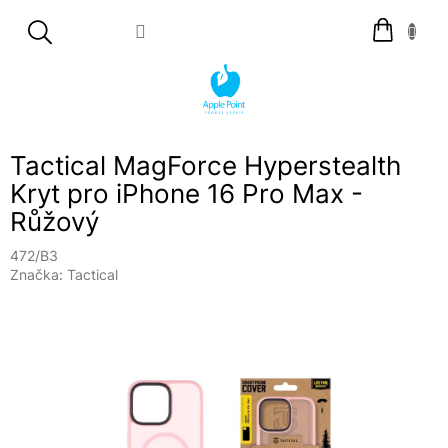
Přejít
Nákupní
na
košík
obsah
Tactical MagForce Hyperstealth
Kryt pro iPhone 16 Pro Max -
Růžový
472/B3
Značka:
Tactical