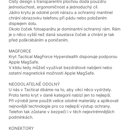
Čistý design s transparentní plochou dodá pouzdru
jednoduchost, ergonomičnost a jednoduchý cíl.
Jádro krytu je odolné proti nárazu a ochranný mantinel
chrání obrazovku telefonu při pádu nebo položením
displejem dolu.
Okolo čoček fotoaparátu je dominantní ochranný rám. Rám
je o něco vyšší než daná soustava čoček a chrání je tak
před poškrábáním a poničením.
MAGFORCE
Kryt Tactical MagForce Hyperstealth disponuje podporou
Apple MagSafe.
V klidu tedy můžeš využívat bezdrátové nabíjení nebo
ostatní magnetické možnosti Apple MagSafe.
NEODOLATELNĚ ODOLNÝ
U nás v Tactical dbáme na to, aby věci něco vydržely.
Proto tento kryt v dané kategorii nabízí jen to nejlepší.
Při výrobě jsme použili velice odolné materiály a aplikovali
nejnovější technologie pro co nejlepší výstup ochrany.
Telefon tak zůstane v bezpečí i v těch nejextrémnějších
podmínkách.
KONEKTORY