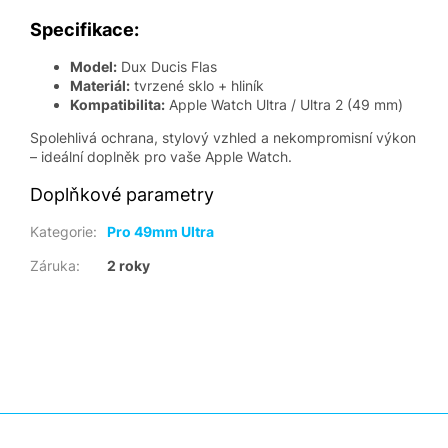
Specifikace:
Model:
Dux Ducis Flas
Materiál:
tvrzené sklo + hliník
Kompatibilita:
Apple Watch Ultra / Ultra 2 (49 mm)
Spolehlivá ochrana, stylový vzhled a nekompromisní výkon
– ideální doplněk pro vaše Apple Watch.
Doplňkové parametry
Kategorie
:
Pro 49mm Ultra
Záruka
:
2 roky
Z
á