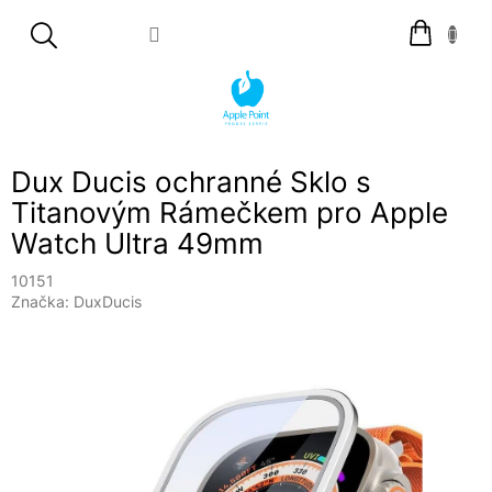
Přejít
Nákupní
na
košík
obsah
Dux Ducis ochranné Sklo s
Titanovým Rámečkem pro Apple
Watch Ultra 49mm
10151
Značka:
DuxDucis