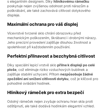
s elegantním designem. Díky
hliníkovému rámečku
poskytuje nejen zvýšenou odolnost proti nárazům a
poškrábání, ale také zachovává citlivost dotykového
displeje.
Maximální ochrana pro váš displej
Vícevrstvé tvrzené sklo chrání obrazovku před
mechanickým poškozením, škrábanci i drobnými nárazy.
Jeho precizní provedení zajišťuje dlouhou životnost a
spolehlivost při každodenním používání.
Perfektní přilnavost a bezchybná citlivost
Díky speciální lepicí vrstvě sklo
přilne k displeji po celé
ploše
, což eliminuje riziko vzduchových bublinek a
zajišťuje stabilní uchycení. Přitom
nezpůsobuje žádné
zpoždění ani snížení citlivosti dotyku
, což je klíčové pro
pohodlné ovládání hodinek.
Hliníkový rámeček pro extra bezpečí
Odolný rámeček nejen zvyšuje ochranu hran skla proti
odštípnutí, ale také dodává hodinkám elegantní vzhled.