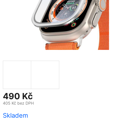
490 Kč
405 Kč bez DPH
Měrná
Skladem
cena: