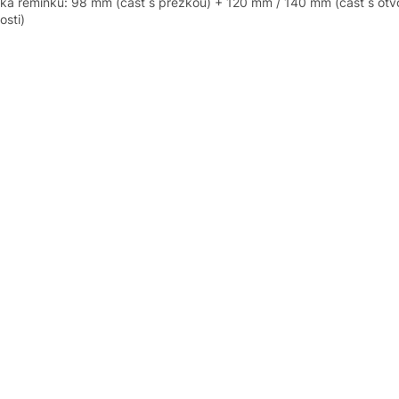
lka řemínku: 98 mm (část s přezkou) + 120 mm / 140 mm (část s otv
osti)