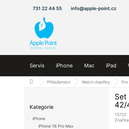
Přejít
731 22 44 55
info@apple-point.cz
na
obsah
Servis
iPhone
Mac
iPad
Domů
Příslušenství
Watch doplňky
Pro
P
Set
o
Přeskočit
s
42/
Kategorie
kategorie
t
13722
r
iPhone
Značka
a
iPhone 16 Pro Max
n