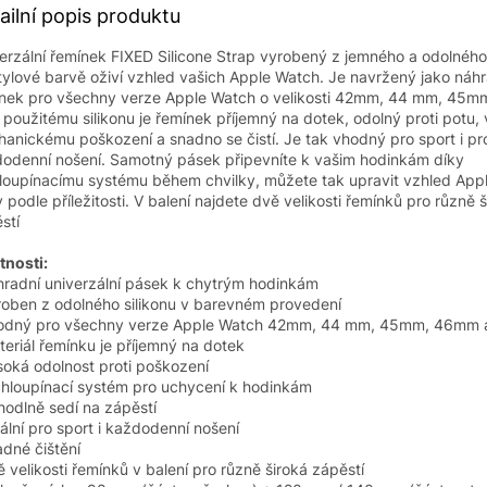
ailní popis produktu
erzální řemínek FIXED Silicone Strap vyrobený z jemného a odolného 
tylové barvě oživí vzhled vašich Apple Watch. Je navržený jako náh
nek pro všechny verze Apple Watch o velikosti 42mm, 44 mm, 45
 použitému silikonu je řemínek příjemný na dotek, odolný proti potu, 
anickému poškození a snadno se čistí. Je tak vhodný pro sport i pr
odenní nošení. Samotný pásek připevníte k vašim hodinkám díky
loupínacímu systému během chvilky, můžete tak upravit vzhled App
 podle příležitosti. V balení najdete dvě velikosti řemínků pro různě 
stí
tnosti:
hradní univerzální pásek k chytrým hodinkám
roben z odolného silikonu v barevném provedení
hodný pro všechny verze Apple Watch 42mm, 44 mm, 45mm, 46mm
teriál řemínku je příjemný na dotek
soká odolnost proti poškození
chloupínací systém pro uchycení k hodinkám
hodlně sedí na zápěstí
eální pro sport i každodenní nošení
adné čištění
ě velikosti řemínků v balení pro různě široká zápěstí