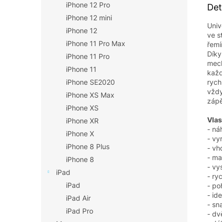
iPhone 12 Pro
Det
iPhone 12 mini
Univ
iPhone 12
ve s
iPhone 11 Pro Max
řemí
Díky
iPhone 11 Pro
mech
iPhone 11
každ
rych
iPhone SE2020
vždy
iPhone XS Max
zápě
iPhone XS
Vlas
iPhone XR
- ná
iPhone X
- vy
iPhone 8 Plus
- v
- ma
iPhone 8
- vy
iPad
- ry
iPad
- po
- id
iPad Air
- sn
iPad Pro
- dv