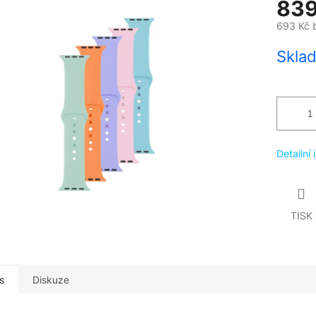
839
693 Kč 
Měrná
Skla
cena:
Detailní
TISK
s
Diskuze