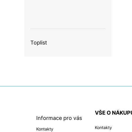
Toplist
Z
á
p
a
VŠE O NÁKUP
t
Informace pro vás
í
Kontakty
Kontakty