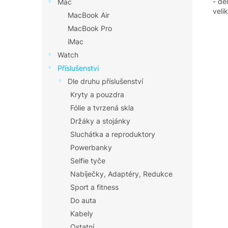
- dé
Mac
velik
MacBook Air
MacBook Pro
iMac
Watch
Příslušenství
Dle druhu příslušenství
Kryty a pouzdra
Fólie a tvrzená skla
Držáky a stojánky
Sluchátka a reproduktory
Powerbanky
Selfie tyče
Nabíječky, Adaptéry, Redukce
Sport a fitness
Do auta
Kabely
Ostatní