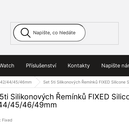
Watch
Příslušenství
Kontakty
Napište n
 42/44/45/46mm
Set 5ti Silikonových Řemínků FIXED Silicon
 5ti Silikonových Řemínků FIXED Sili
44/45/46/49mm
:
Fixed