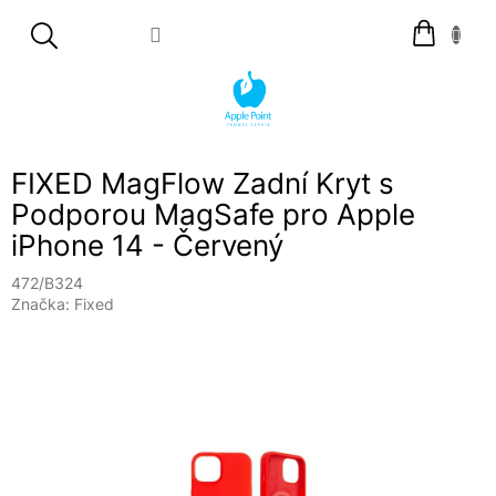
Přejít
Nákupní
na
košík
obsah
FIXED MagFlow Zadní Kryt s
Podporou MagSafe pro Apple
iPhone 14 - Červený
472/B324
Značka:
Fixed