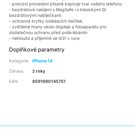
- precizní provedení přesně kopíruje tvar vašeho telefonu
- bezdrátové nabíjení s MagSafe i s klasickými Qi
bezdrátovými nabíječkami
- ochranné krytky ovládacích tlačítek
- zvětšené hrany okolo displeje a fotoaparátu pro
dodatečnou ochranu před poškrábáním
- neklouže a příjemně se drží v ruce
Doplňkové parametry
Kategorie
:
iPhone 14
Záruka
:
2 roky
EAN
:
8591680145751
Z