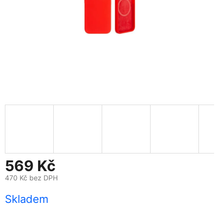
569 Kč
470 Kč bez DPH
Měrná
Skladem
cena: