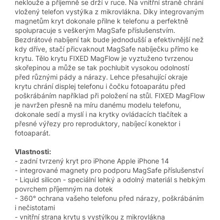
neklouže a příjemně se drží v ruce. Na vnitřní straně chrání
vložený telefon vystýlka z mikrovlákna. Díky integrovaným
magnetům kryt dokonale přilne k telefonu a perfektně
spolupracuje s veškerým MagSafe příslušenstvím.
Bezdrátové nabíjení tak bude jednodušší a efektivnější než
kdy dříve, stačí přicvaknout MagSafe nabíječku přímo ke
krytu. Tělo krytu FIXED MagFlow je vyztuženo tvrzenou
skořepinou a může se tak pochlubit vysokou odolností
před různými pády a nárazy. Lehce přesahující okraje
krytu chrání displej telefonu i čočku fotoaparátu před
poškrábáním například při položení na stůl. FIXED MagFlow
je navržen přesně na míru danému modelu telefonu,
dokonale sedí a myslí i na krytky ovládacích tlačítek a
přesné výřezy pro reproduktory, nabíjecí konektor i
fotoaparát.
Vlastnosti:
- zadní tvrzený kryt pro iPhone Apple iPhone 14
- integrované magnety pro podporu MagSafe příslušenství
- Liquid silicon - speciální lehký a odolný materiál s hebkým
povrchem příjemným na dotek
- 360° ochrana vašeho telefonu před nárazy, poškrábáním
i nečistotami
- vnitřní strana krytu s vystýlkou z mikrovlákna