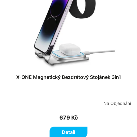
s
o
p
d
r
u
o
k
d
t
u
ů
k
t
ů
X-ONE Magnetický Bezdrátový Stojánek 3in1
Na Objednání
679 Kč
Detail