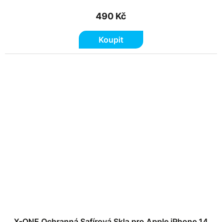
490 Kč
Koupit
X-ONE Ochranná Safírová Skla pro Apple iPhone 14