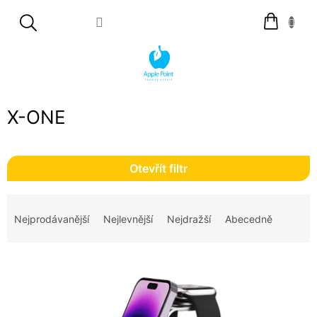
Přejít
Nákupní
na
košík
obsah
X-ONE
Otevřít filtr
Ř
a
Nejprodávanější
Nejlevnější
Nejdražší
Abecedně
z
e
V
n
ý
í
p
p
i
r