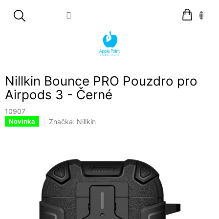
Přejít
Nákupní
na
košík
obsah
Nillkin Bounce PRO Pouzdro pro
Airpods 3 - Černé
10907
Značka:
Nillkin
Novinka