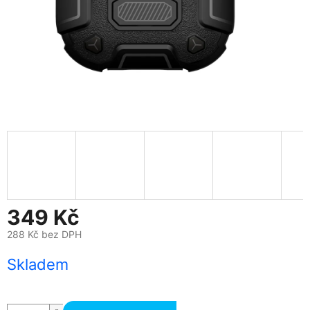
349 Kč
288 Kč bez DPH
Měrná
Skladem
cena: