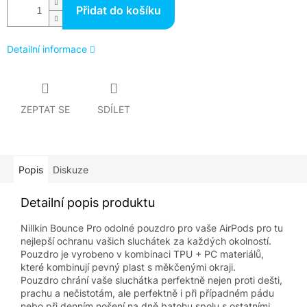
Přidat do košíku
Detailní informace
ZEPTAT SE
SDÍLET
Popis
Diskuze
Detailní popis produktu
Nillkin Bounce Pro odolné pouzdro pro vaše AirPods pro tu
nejlepší ochranu vašich sluchátek za každých okolností.
Pouzdro je vyrobeno v kombinaci TPU + PC materiálů,
které kombinují pevný plast s měkčenými okraji.
Pouzdro chrání vaše sluchátka perfektně nejen proti dešti,
prachu a nečistotám, ale perfektně i při případném pádu
nebo při denním nošení na dně batohu spolu s ostatními