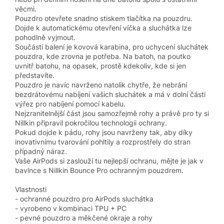
věcmi.
Pouzdro otevřete snadno stiskem tlačítka na pouzdru.
Dojde k automatickému otevření víčka a sluchátka lze
pohodlně vyjmout.
Součástí balení je kovová karabina, pro uchycení sluchátek
pouzdra, kde zrovna je potřeba. Na batoh, na poutko
uvnitř batohu, na opasek, prostě kdekoliv, kde si jen
představíte.
Pouzdro je navíc navrženo natolik chytře, že nebrání
bezdrátovému nabíjení vašich sluchátek a má v dolní části
výřez pro nabíjení pomocí kabelu.
Nejzranitelnější část jsou samozřejmě rohy a právě pro ty si
Nillkin připravil pokročilou technologii ochrany.
Pokud dojde k pádu, rohy jsou navrženy tak, aby díky
inovativnímu tvarování pohltily a rozprostřely do stran
případný náraz.
Vaše AirPods si zaslouží tu nejlepší ochranu, mějte je jak v
bavlnce s Nillkin Bounce Pro ochranným pouzdrem.
Vlastnosti
- ochranné pouzdro pro AirPods sluchátka
- vyrobeno v kombinaci TPU + PC
- pevné pouzdro a měkčené okraje a rohy