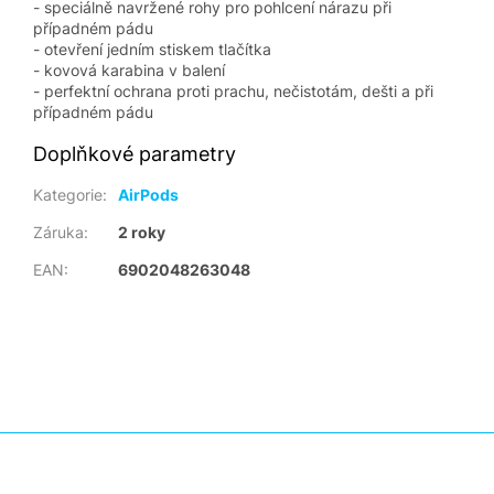
- speciálně navržené rohy pro pohlcení nárazu při
případném pádu
- otevření jedním stiskem tlačítka
- kovová karabina v balení
- perfektní ochrana proti prachu, nečistotám, dešti a při
případném pádu
Doplňkové parametry
Kategorie
:
AirPods
Záruka
:
2 roky
EAN
:
6902048263048
Z
á
p