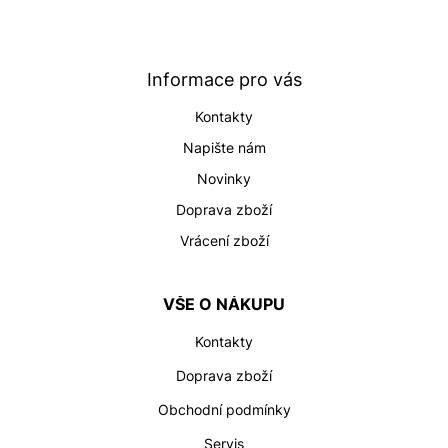
á
p
a
t
Informace pro vás
í
Kontakty
Napište nám
Novinky
Doprava zboží
Vrácení zboží
VŠE O NÁKUPU
Kontakty
Doprava zboží
Obchodní podmínky
Servis