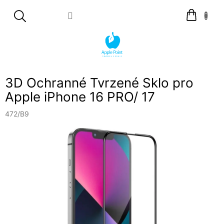
Přejít
Nákupní
na
košík
obsah
3D Ochranné Tvrzené Sklo pro
Apple iPhone 16 PRO/ 17
472/B9