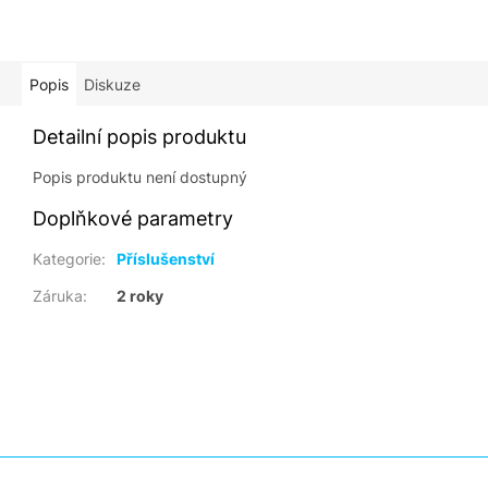
Popis
Diskuze
Detailní popis produktu
Popis produktu není dostupný
Doplňkové parametry
Kategorie
:
Příslušenství
Záruka
:
2 roky
Z