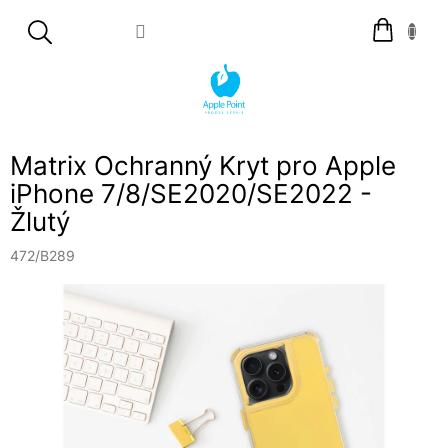
Přejít
Nákupní
na
košík
obsah
Matrix Ochranný Kryt pro Apple
iPhone 7/8/SE2020/SE2022 -
Žlutý
472/B289