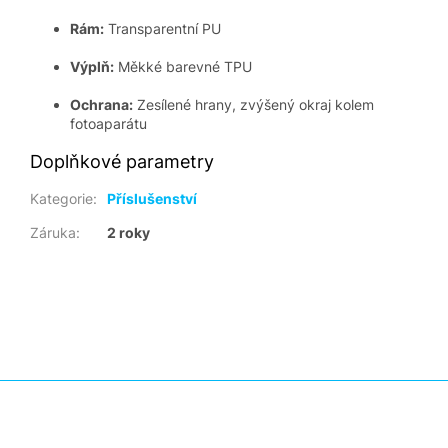
Rám:
Transparentní PU
Výplň:
Měkké barevné TPU
Ochrana:
Zesílené hrany, zvýšený okraj kolem
fotoaparátu
Doplňkové parametry
Kategorie
:
Příslušenství
Záruka
:
2 roky
Z
á
p