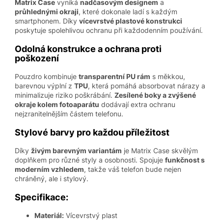
Matrix Case
vyniká
nadčasovým designem
a
průhlednými okraji
, které dokonale ladí s každým
smartphonem. Díky
vícevrstvé plastové konstrukci
poskytuje spolehlivou ochranu při každodenním používání.
Odolná konstrukce a ochrana proti
poškození
Pouzdro kombinuje
transparentní PU rám
s měkkou,
barevnou výplní z
TPU
, která pomáhá absorbovat nárazy a
minimalizuje riziko poškrábání.
Zesílené boky a zvýšené
okraje kolem fotoaparátu
dodávají extra ochranu
nejzranitelnějším částem telefonu.
Stylové barvy pro každou příležitost
Díky
živým barevným variantám
je Matrix Case skvělým
doplňkem pro různé styly a osobnosti. Spojuje
funkčnost s
moderním vzhledem
, takže váš telefon bude nejen
chráněný, ale i stylový.
Specifikace:
Materiál:
Vícevrstvý plast