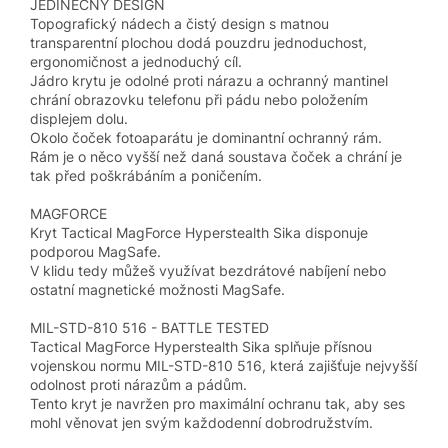
JEDINEČNÝ DESIGN
Topografický nádech a čistý design s matnou
transparentní plochou dodá pouzdru jednoduchost,
ergonomičnost a jednoduchý cíl.
Jádro krytu je odolné proti nárazu a ochranný mantinel
chrání obrazovku telefonu při pádu nebo položením
displejem dolu.
Okolo čoček fotoaparátu je dominantní ochranný rám.
Rám je o něco vyšší než daná soustava čoček a chrání je
tak před poškrábáním a poničením.
MAGFORCE
Kryt Tactical MagForce Hyperstealth Sika disponuje
podporou MagSafe.
V klidu tedy můžeš využívat bezdrátové nabíjení nebo
ostatní magnetické možnosti MagSafe.
MIL-STD-810 516 - BATTLE TESTED
Tactical MagForce Hyperstealth Sika splňuje přísnou
vojenskou normu MIL-STD-810 516, která zajišťuje nejvyšší
odolnost proti nárazům a pádům.
Tento kryt je navržen pro maximální ochranu tak, aby ses
mohl věnovat jen svým každodenní dobrodružstvím.