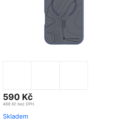
590 Kč
488 Kč bez DPH
Měrná
Skladem
cena: