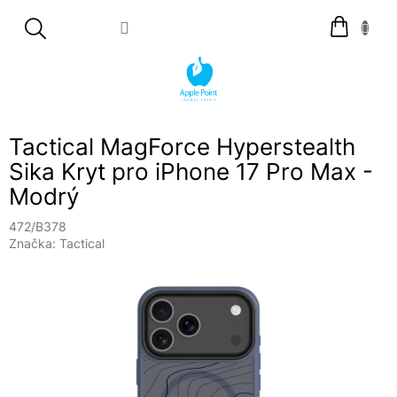
Přejít
Nákupní
na
košík
obsah
Tactical MagForce Hyperstealth
Sika Kryt pro iPhone 17 Pro Max -
Modrý
472/B378
Značka:
Tactical