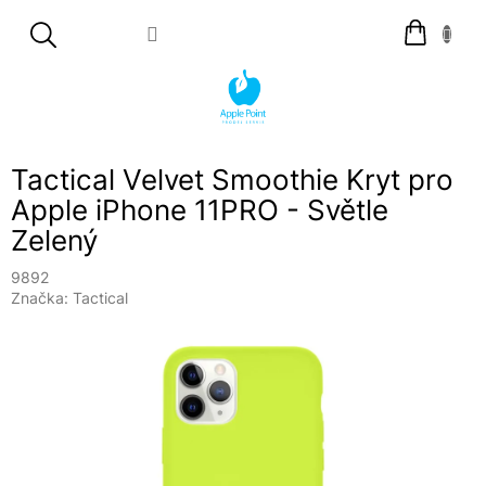
Přejít
Nákupní
na
košík
obsah
Tactical Velvet Smoothie Kryt pro
Apple iPhone 11PRO - Světle
Zelený
9892
Značka:
Tactical