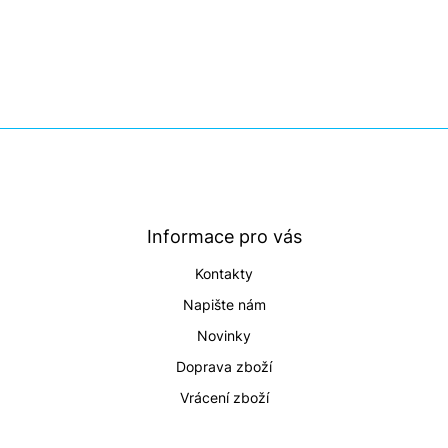
Z
á
p
a
t
Informace pro vás
í
Kontakty
Napište nám
Novinky
Doprava zboží
Vrácení zboží