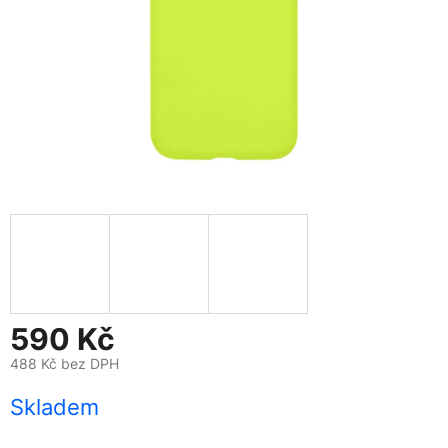
590 Kč
488 Kč bez DPH
Měrná
Skladem
cena: