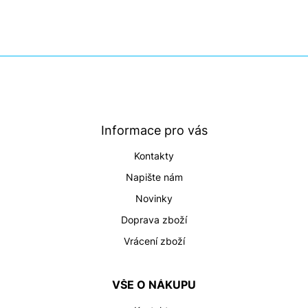
Z
á
p
a
t
Informace pro vás
í
Kontakty
Napište nám
Novinky
Doprava zboží
Vrácení zboží
VŠE O NÁKUPU