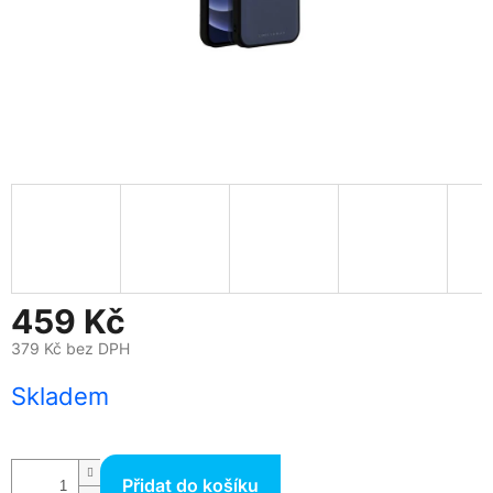
459 Kč
379 Kč bez DPH
Měrná
Skladem
cena:
Přidat do košíku