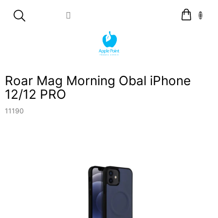
Přejít
Nákupní
na
košík
obsah
Roar Mag Morning Obal iPhone
12/12 PRO
11190