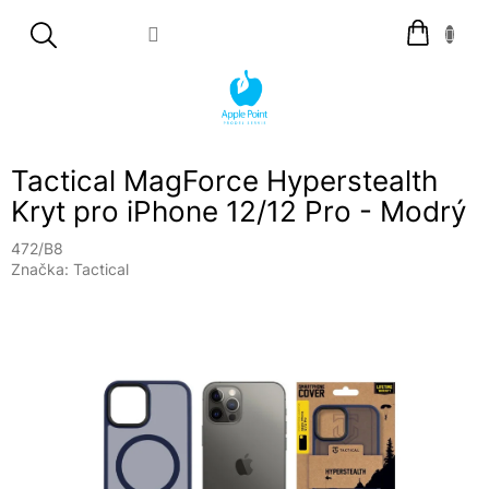
Přejít
Nákupní
na
košík
obsah
Tactical MagForce Hyperstealth
Kryt pro iPhone 12/12 Pro - Modrý
472/B8
Značka:
Tactical