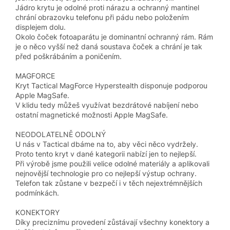
Jádro krytu je odolné proti nárazu a ochranný mantinel
chrání obrazovku telefonu při pádu nebo položením
displejem dolu.
Okolo čoček fotoaparátu je dominantní ochranný rám. Rám
je o něco vyšší než daná soustava čoček a chrání je tak
před poškrábáním a poničením.
MAGFORCE
Kryt Tactical MagForce Hyperstealth disponuje podporou
Apple MagSafe.
V klidu tedy můžeš využívat bezdrátové nabíjení nebo
ostatní magnetické možnosti Apple MagSafe.
NEODOLATELNĚ ODOLNÝ
U nás v Tactical dbáme na to, aby věci něco vydržely.
Proto tento kryt v dané kategorii nabízí jen to nejlepší.
Při výrobě jsme použili velice odolné materiály a aplikovali
nejnovější technologie pro co nejlepší výstup ochrany.
Telefon tak zůstane v bezpečí i v těch nejextrémnějších
podmínkách.
KONEKTORY
Díky preciznímu provedení zůstávají všechny konektory a