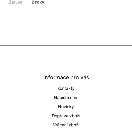
Záruka
:
2 roky
Z
á
p
a
t
Informace pro vás
í
Kontakty
Napište nám
Novinky
Doprava zboží
Vrácení zboží