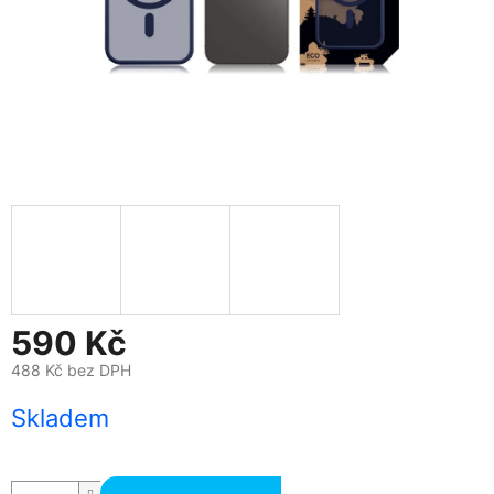
590 Kč
488 Kč bez DPH
Měrná
Skladem
cena: