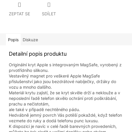
ZEPTAT SE
SDÍLET
Popis
Diskuze
Detailní popis produktu
Originální kryt Apple s integrovaným MagSafe, vyrobený z
prvotřídního silikonu.
Vestavěný magnet pro veškeré Apple MagSafe
příslušenství jako jsou bezdrátové nabíječky, držáky do
vozu a mnoho dalšího.
Materiál krytu zajistí, že se kryt skvěle drží a neklouže a v
neposlední řadě telefon skvělo ochrání proti poškrábání,
prachu a nečistotám,
ale také v případě nechtěného pádu.
Hedvábně jemný povrch Vás potěší pokaždé, když telefon
vezmete do ruky a dodá telefonu punc luxusu.
K dispozici je navíc v celé řadě barevných provedeních,
můžete ho tak sladit s vašimi doplňky nebo stylem