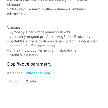
oblečení.
Vnitřek krytu je navíc vystlán potahem z jemného
mikrovlákna.
Vlastnosti
- vyrobený z hedvábně jemného silikonu
- vestavěný magnet pro Apple MagSafe příslušenství
- perfektní ochrana proti poškrábání, prachu a nečistotám
- ochrana při případném pádu
- vnitřek krytu vyplněn jemným mikrovláknem
- široká škála barev
Doplňkové parametry
Kategorie
:
iPhone 12 mini
Záruka
:
2 roky