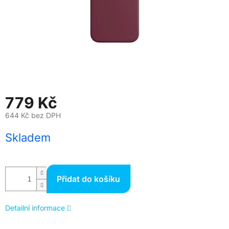
779 Kč
644 Kč bez DPH
Měrná
Skladem
cena:
Přidat do košíku
Detailní informace