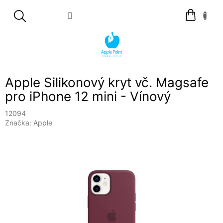
Přejít
Nákupní
na
košík
obsah
Apple Silikonový kryt vč. Magsafe
pro iPhone 12 mini - Vínový
12094
Značka:
Apple