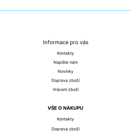
Z
á
p
a
t
Informace pro vás
í
Kontakty
Napište nám
Novinky
Doprava zboží
Vrácení zboží
VŠE O NÁKUPU
Kontakty
Doprava zboží