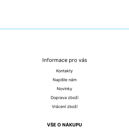
Z
á
p
a
t
Informace pro vás
í
Kontakty
Napište nám
Novinky
Doprava zboží
Vrácení zboží
VŠE O NÁKUPU