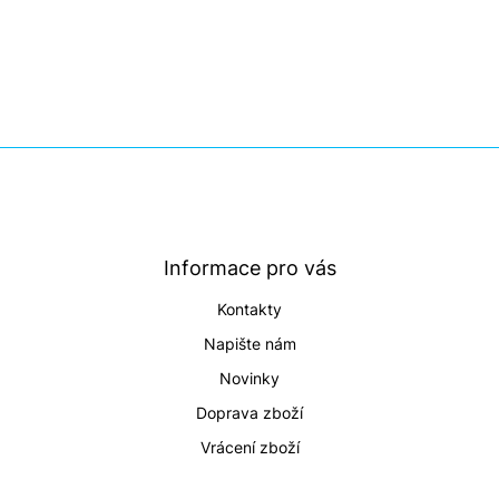
Z
á
p
a
t
Informace pro vás
í
Kontakty
Napište nám
Novinky
Doprava zboží
Vrácení zboží