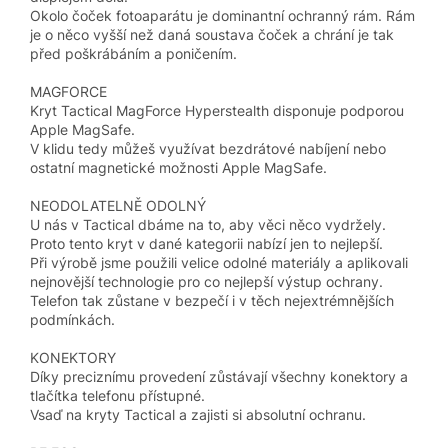
Okolo čoček fotoaparátu je dominantní ochranný rám. Rám
je o něco vyšší než daná soustava čoček a chrání je tak
před poškrábáním a poničením.
MAGFORCE
Kryt Tactical MagForce Hyperstealth disponuje podporou
Apple MagSafe.
V klidu tedy můžeš využívat bezdrátové nabíjení nebo
ostatní magnetické možnosti Apple MagSafe.
NEODOLATELNĚ ODOLNÝ
U nás v Tactical dbáme na to, aby věci něco vydržely.
Proto tento kryt v dané kategorii nabízí jen to nejlepší.
Při výrobě jsme použili velice odolné materiály a aplikovali
nejnovější technologie pro co nejlepší výstup ochrany.
Telefon tak zůstane v bezpečí i v těch nejextrémnějších
podmínkách.
KONEKTORY
Díky preciznímu provedení zůstávají všechny konektory a
tlačítka telefonu přístupné.
Vsaď na kryty Tactical a zajisti si absolutní ochranu.