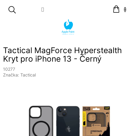
Přejít
Nákupní
na
košík
obsah
Tactical MagForce Hyperstealth
Kryt pro iPhone 13 - Černý
10277
Značka:
Tactical