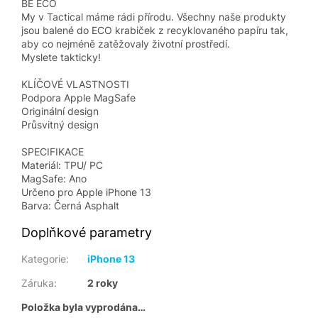
BE ECO
My v Tactical máme rádi přírodu. Všechny naše produkty
jsou balené do ECO krabiček z recyklovaného papíru tak,
aby co nejméně zatěžovaly životní prostředí.
Myslete takticky!
KLÍČOVÉ VLASTNOSTI
Podpora Apple MagSafe
Originální design
Průsvitný design
SPECIFIKACE
Materiál: TPU/ PC
MagSafe: Ano
Určeno pro Apple iPhone 13
Barva: Černá Asphalt
Doplňkové parametry
Kategorie
:
iPhone 13
Záruka
:
2 roky
Položka byla vyprodána…