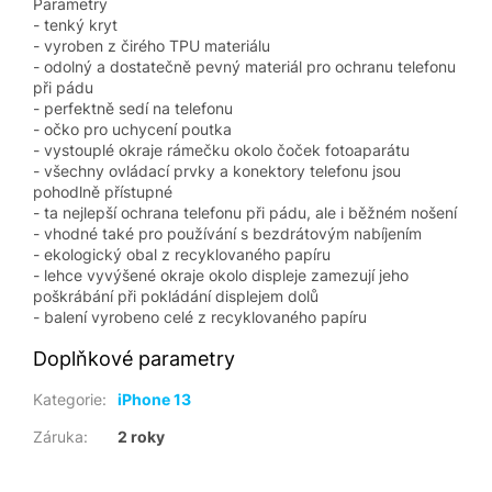
Parametry
- tenký kryt
- vyroben z čirého TPU materiálu
- odolný a dostatečně pevný materiál pro ochranu telefonu
při pádu
- perfektně sedí na telefonu
- očko pro uchycení poutka
- vystouplé okraje rámečku okolo čoček fotoaparátu
- všechny ovládací prvky a konektory telefonu jsou
pohodlně přístupné
- ta nejlepší ochrana telefonu při pádu, ale i běžném nošení
- vhodné také pro používání s bezdrátovým nabíjením
- ekologický obal z recyklovaného papíru
- lehce vyvýšené okraje okolo displeje zamezují jeho
poškrábání při pokládání displejem dolů
- balení vyrobeno celé z recyklovaného papíru
Doplňkové parametry
Kategorie
:
iPhone 13
Záruka
:
2 roky