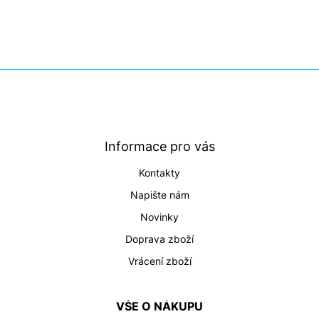
Z
á
p
a
t
Informace pro vás
í
Kontakty
Napište nám
Novinky
Doprava zboží
Vrácení zboží
VŠE O NÁKUPU