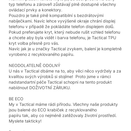
typ telefonu a zároveň zůstávají plně dostupné všechny
ovládací prvky a konektory.
Pouzdro je také plně kompatibilní s bezdrátovými
nabíječkami. Navíc lehce vyvýšené okraje chrání displej
telefonu v případě že pokládáte telefon displejem dolů.
Pokud preferujete kryt, který nebude rušit vzhled telefonu
a chcete aby byla vidět i barva telefonu, je Tactical TPU
kryt volba přesně pro vás.
Navíc jak je u značky Tactical zvykem, balení je kompletně
vyrobeno z recyklovaného papíru.
NEODOLATELNĚ ODOLNÝ
U nás v Tactical dbáme na to, aby věci něco vydržely a za
kvalitou svých výrobků si stojíme! Proto jsme v rámci
nadstandartní péče Tactical schopni na tento produkt
nabídnout DOŽIVOTNÍ ZÁRUKU.
BE ECO
My v Tactical máme rádi přírodu. Všechny naše produkty
jsou balené do ECO krabiček z recyklovaného
papíru tak, aby co nejméně zatěžovaly životní prostředí.
Myslete takticky!