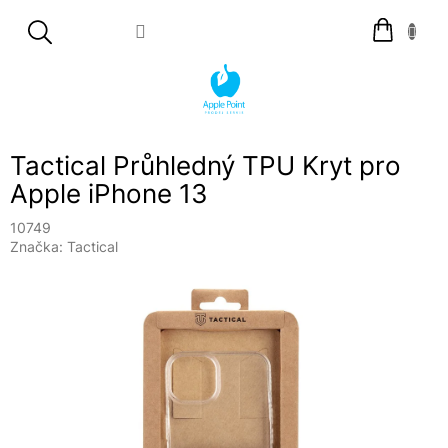
Přejít
Nákupní
na
košík
obsah
Tactical Průhledný TPU Kryt pro
Apple iPhone 13
10749
Značka:
Tactical