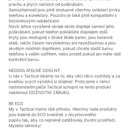
prachu a jiných nečistot od poškrábání.
Samozřejmostí jsou plně dostupné všechny ovládací prvky
telefonu a konektory. Pouzdro je také plně kompatibilní s
bezdrátovými nabíječkami.
Navíc lehce vyvýšené okraje okolo displeje zamezí jeho
poškrábání, pokud telefon pokládáte displejem dolů.
Kryty jsou dostupné v široké škále barev, jsou barevně
stálé, takže časem nevyblednou ani nezežloutnou a jsou
skvělým módním doplňkem, pokud chcete sladit barvu
telefonu s vaším outfitem, nebo prostě pokud jen máte rádi
konkrétní barvu.
NEODOLATELNĚ ODOLNÝ
U nás v Tactical dbáme na to, aby věci něco vydržely a za
kvalitou svých výrobků si stojíme! Proto jsme v rámci
nadstandartní péče Tactical schopni na tento produkt
nabídnout DOŽIVOTNÍ ZÁRUKU.
BE ECO
My v Tactical máme rádi přírodu. Všechny naše produkty
jsou balené do ECO krabiček z recyklovaného
papíru tak, aby co nejméně zatěžovaly životní prostředí.
Myslete takticky!