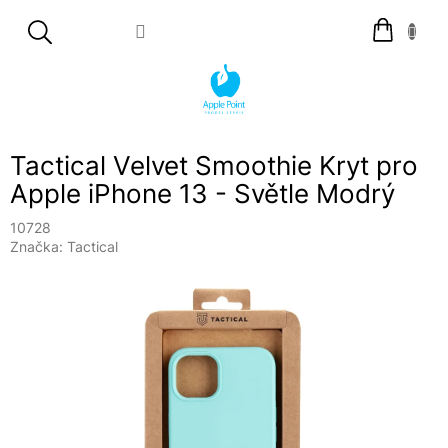
Přejít
Nákupní
na
košík
obsah
Tactical Velvet Smoothie Kryt pro
Apple iPhone 13 - Světle Modrý
10728
Značka:
Tactical