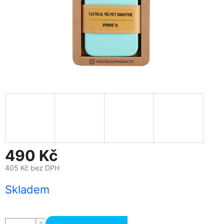
490 Kč
405 Kč bez DPH
Měrná
Skladem
cena: