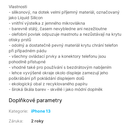
Vlastnosti
- silikonový, na dotek velmi příjemný materiál, označovaný
jako Liquid Silicon
- vnitřní výstelka z jemného mikrovlákna
- barevně stálý, časem nevybledne ani nezežloutne
- olefobní povlak odpuzuje mastnotu a nezůstávají na krytu
otisky prstů
- odolný a dostatečně pevný materiál krytu chrání telefon
při případném pádu
- všechny ovládací prvky a konektory telefonu jsou
pohodlně přístupné
- vhodné také pro používání s bezdrátovým nabíjením
- lehce vyvýšené okraje okolo displeje zamezují jeho
poškrábání při pokládání displejem dolů
- ekologický obal z recyklovaného papíru
- široká škála barev - skvělé i jako módní doplněk
Doplňkové parametry
Kategorie
:
iPhone 13
Záruka
:
2 roky