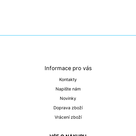
Z
á
p
a
t
Informace pro vás
í
Kontakty
Napište nám
Novinky
Doprava zboží
Vrácení zboží