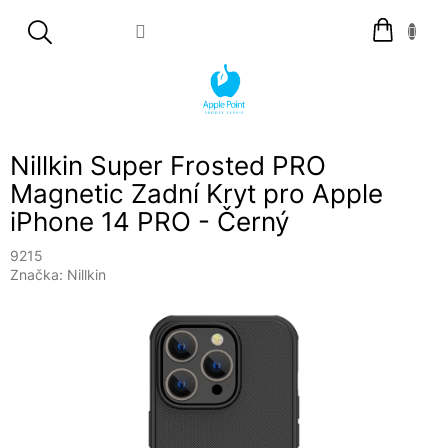
Přejít
Nákupní
na
košík
obsah
Nillkin Super Frosted PRO
Magnetic Zadní Kryt pro Apple
iPhone 14 PRO - Černý
9215
Značka:
Nillkin