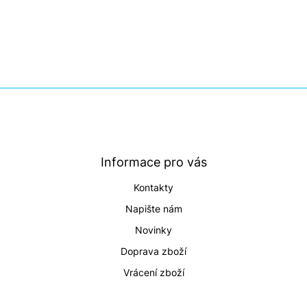
Z
á
p
a
t
Informace pro vás
í
Kontakty
Napište nám
Novinky
Doprava zboží
Vrácení zboží