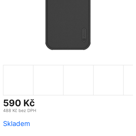
590 Kč
488 Kč bez DPH
Měrná
Skladem
cena: