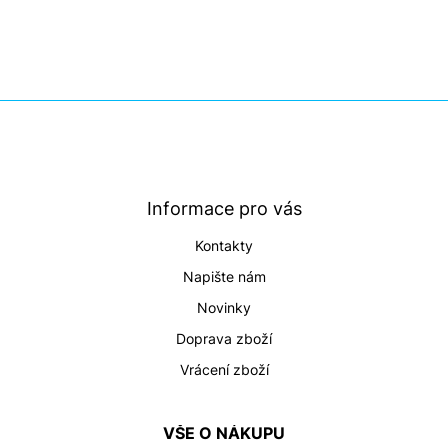
Z
á
p
a
t
Informace pro vás
í
Kontakty
Napište nám
Novinky
Doprava zboží
Vrácení zboží
VŠE O NÁKUPU