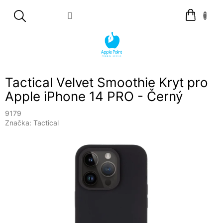
Přejít
Nákupní
na
košík
obsah
Tactical Velvet Smoothie Kryt pro
Apple iPhone 14 PRO - Černý
9179
Značka:
Tactical