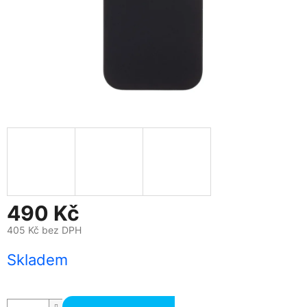
490 Kč
405 Kč bez DPH
Měrná
Skladem
cena: