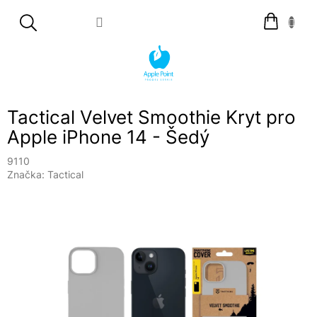
Přejít
Nákupní
na
košík
obsah
Tactical Velvet Smoothie Kryt pro
Apple iPhone 14 - Šedý
9110
Značka:
Tactical