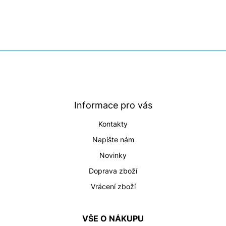
Z
á
p
a
t
Informace pro vás
í
Kontakty
Napište nám
Novinky
Doprava zboží
Vrácení zboží
VŠE O NÁKUPU