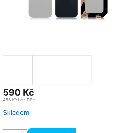
590 Kč
488 Kč bez DPH
Měrná
Skladem
cena: