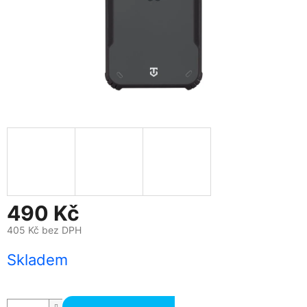
490 Kč
405 Kč bez DPH
Měrná
Skladem
cena: