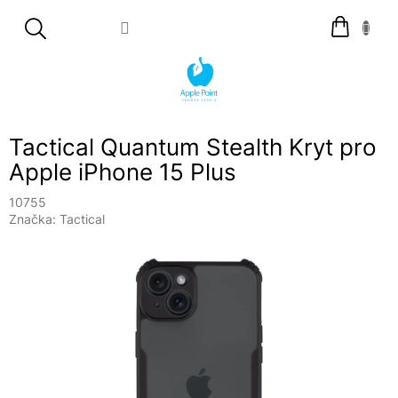
Přejít
Nákupní
na
košík
obsah
Tactical Quantum Stealth Kryt pro
Apple iPhone 15 Plus
10755
Značka:
Tactical