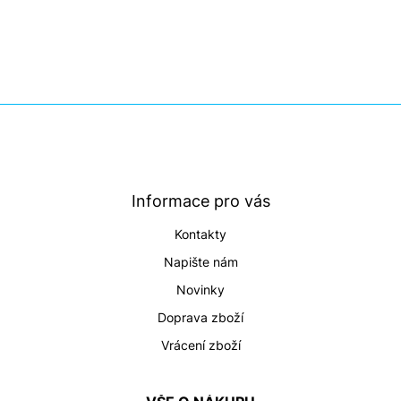
Z
á
p
a
t
Informace pro vás
í
Kontakty
Napište nám
Novinky
Doprava zboží
Vrácení zboží