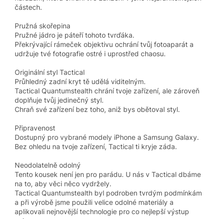
částech.
Pružná skořepina
Pružné jádro je páteří tohoto tvrďáka.
Překrývající rámeček objektivu ochrání tvůj fotoaparát a
udržuje tvé fotografie ostré i uprostřed chaosu.
Originální styl Tactical
Průhledný zadní kryt tě udělá viditelným.
Tactical Quantumstealth chrání tvoje zařízení, ale zároveň
doplňuje tvůj jedinečný styl.
Chraň své zařízení bez toho, aniž bys obětoval styl.
Připravenost
Dostupný pro vybrané modely iPhone a Samsung Galaxy.
Bez ohledu na tvoje zařízení, Tactical ti kryje záda.
Neodolatelně odolný
Tento kousek není jen pro parádu. U nás v Tactical dbáme
na to, aby věci něco vydržely.
Tactical Quantumstealth byl podroben tvrdým podmínkám
a při výrobě jsme použili velice odolné materiály a
aplikovali nejnovější technologie pro co nejlepší výstup