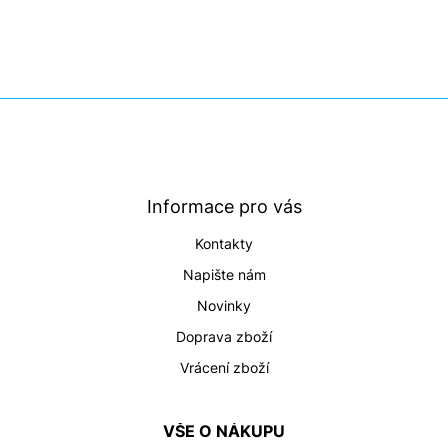
Z
á
p
a
t
Informace pro vás
í
Kontakty
Napište nám
Novinky
Doprava zboží
Vrácení zboží
VŠE O NÁKUPU