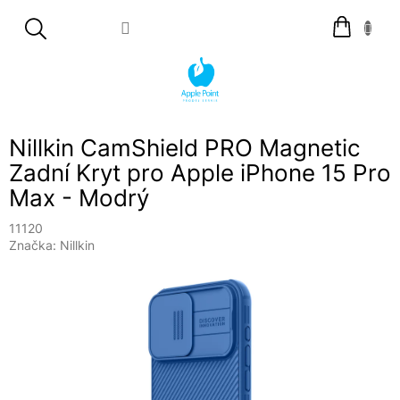
Přejít
Nákupní
na
košík
obsah
Nillkin CamShield PRO Magnetic
Zadní Kryt pro Apple iPhone 15 Pro
Max - Modrý
11120
Značka:
Nillkin