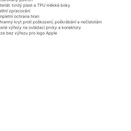
teriál: tvrdý plast a TPU měkké boky
alitní zpracování
mpletní ochrana hran
hranný kryt proti poškození, poškrábání a nečistotám
esné výřezy na ovládací prvky a konektory
rze bez výřezu pro logo Apple