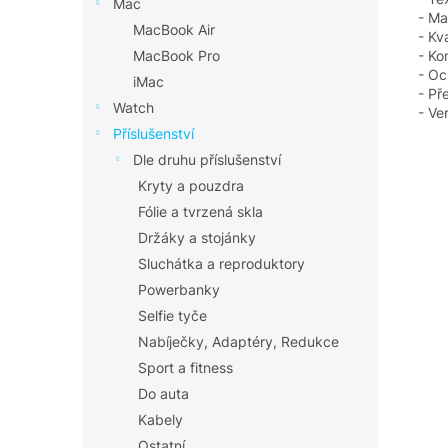
Mac
- Ma
MacBook Air
- Kv
- Ko
MacBook Pro
- Oc
iMac
- Př
Watch
- Ve
Příslušenství
Dle druhu příslušenství
Kryty a pouzdra
Fólie a tvrzená skla
Držáky a stojánky
Sluchátka a reproduktory
Powerbanky
Selfie tyče
Nabíječky, Adaptéry, Redukce
Sport a fitness
Do auta
Kabely
Ostatní