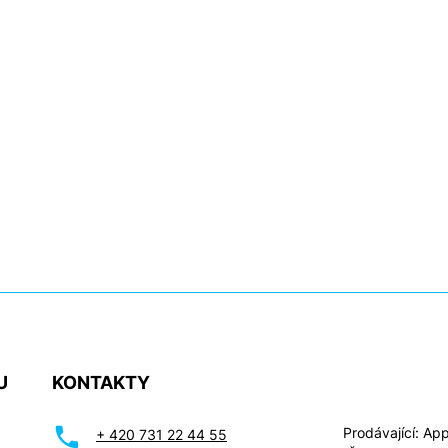
U
KONTAKTY
Prodávající: Appl
+ 420 731 22 44 55