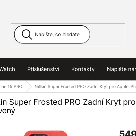
Watch
Příslušenství
Kontakty
Napište n
one 15 PRO
Nillkin Super Frosted PRO Zadní Kryt pro Apple iP
kin Super Frosted PRO Zadní Kryt pro
vený
549