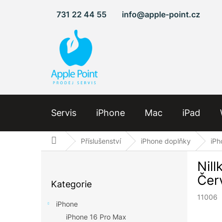
Přejít
731 22 44 55
info@apple-point.cz
na
obsah
Servis
iPhone
Mac
iPad
Domů
Příslušenství
iPhone doplňky
iPh
P
Nill
o
Přeskočit
s
Čer
Kategorie
kategorie
t
11006
r
iPhone
a
iPhone 16 Pro Max
n