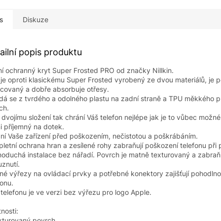
s
Diskuze
ailní popis produktu
í ochranný kryt Super Frosted PRO od značky Nillkin.
 je oproti klasickému Super Frosted vyrobený ze dvou materiálů, je 
covaný a dobře absorbuje otřesy.
dá se z tvrdého a odolného plastu na zadní straně a TPU měkkého p
ch.
 dvojímu složení tak chrání Váš telefon nejlépe jak je to vůbec možné
i příjemný na dotek.
ní Vaše zařízení před poškozením, nečistotou a poškrábáním.
letní ochrana hran a zesílené rohy zabraňují poškození telefonu při 
oduchá instalace bez nářadí. Povrch je matně texturovaný a zabraň
uznutí.
né výřezy na ovládací prvky a potřebné konektory zajišťují pohodln
fonu.
 telefonu je ve verzi bez výřezu pro logo Apple.
tnosti:
xturovaný povrch