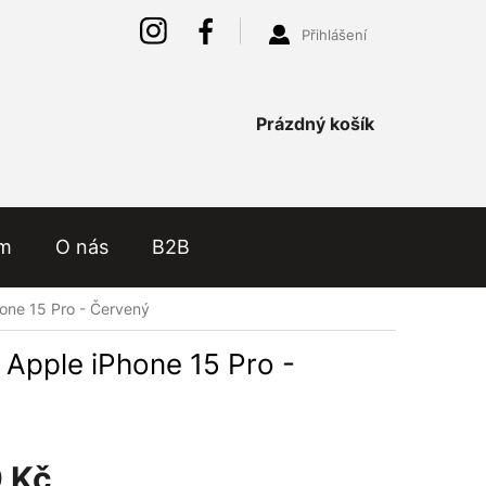
Přihlášení
Nákupní
Prázdný košík
košík
ám
O nás
B2B
hone 15 Pro - Červený
 Apple iPhone 15 Pro -
 Kč