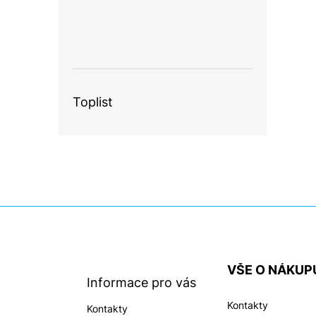
Toplist
Z
á
p
a
VŠE O NÁKUP
t
Informace pro vás
í
Kontakty
Kontakty