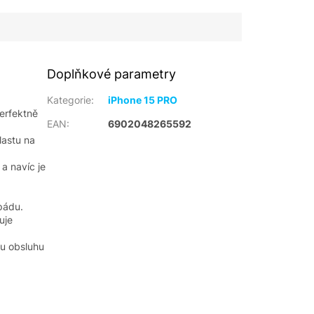
Doplňkové parametry
Kategorie
:
iPhone 15 PRO
perfektně
EAN
:
6902048265592
lastu na
 a navíc je
pádu.
uje
ou obsluhu