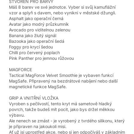
STVOŘEN PRO BARVY
Máš 8 barev ve své jednotce. Vyber si svůj kamuflážní
vzor a splyň s davem, nebo vynikni v městské džungli.
Asphalt jako operační černá
Avatar jako modrý průzkumník
Avocado pro viditelnou zelenou
Banana jako žlutý signál
Bazooka jako operační šedá
Foggy pro krycí šedou
Chilli pro červený poplach
Pink Panther pro jemnou růžovou
MAGFORCE
Tactical MagForce Velvet Smoothie je vybaven funkcí
MagSafe. Připravený na bezdrátové nabíjení nebo další
magnetické funkce MagSafe.
GRIP A VNITŘNÍ VLOŽKA
Vyroben s pečlivostí, tento kryt má sametově hladký
povrch, takže budeš mít pocit, jako bys držel měkkou
výbavu.
Ale nenech se zmást - je vyrobený z tvrdého silikonu, který
je připraven na jakoukoli misi.
Ať už jsi uprostřed akce, nebo si jen odpočíváš v základním