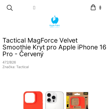
Přejít
Nákupní
na
košík
obsah
Tactical MagForce Velvet
Smoothie Kryt pro Apple iPhone 16
Pro - Červený
472/B26
Značka:
Tactical