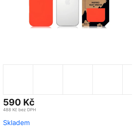
590 Kč
488 Kč bez DPH
Měrná
Skladem
cena: