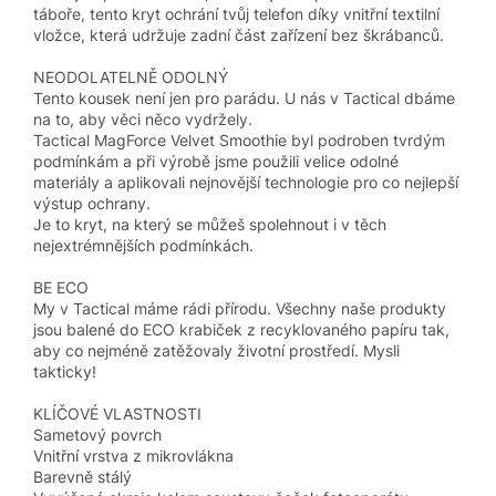
táboře, tento kryt ochrání tvůj telefon díky vnitřní textilní
vložce, která udržuje zadní část zařízení bez škrábanců.
NEODOLATELNĚ ODOLNÝ
Tento kousek není jen pro parádu. U nás v Tactical dbáme
na to, aby věci něco vydržely.
Tactical MagForce Velvet Smoothie byl podroben tvrdým
podmínkám a při výrobě jsme použili velice odolné
materiály a aplikovali nejnovější technologie pro co nejlepší
výstup ochrany.
Je to kryt, na který se můžeš spolehnout i v těch
nejextrémnějších podmínkách.
BE ECO
My v Tactical máme rádi přírodu. Všechny naše produkty
jsou balené do ECO krabiček z recyklovaného papíru tak,
aby co nejméně zatěžovaly životní prostředí. Mysli
takticky!
KLÍČOVÉ VLASTNOSTI
Sametový povrch
Vnitřní vrstva z mikrovlákna
Barevně stálý