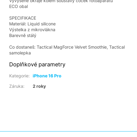
Vyvýšené okraje kolem soustavy čoček fotoaparátu
ECO obal
SPECIFIKACE
Materiál: Liquid silicone
Výstelka z mikrovlákna
Barevně stálý
Co dostaneš: Tactical MagForce Velvet Smoothie, Tactical
samolepka
Doplňkové parametry
Kategorie
:
iPhone 16 Pro
Záruka
:
2 roky
Z