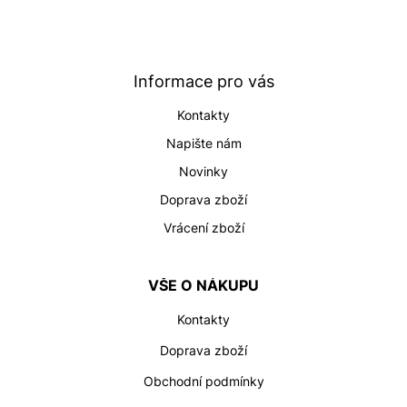
á
p
a
t
Informace pro vás
í
Kontakty
Napište nám
Novinky
Doprava zboží
Vrácení zboží
VŠE O NÁKUPU
Kontakty
Doprava zboží
Obchodní podmínky