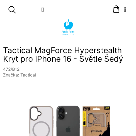
Přejít
Nákupní
na
košík
obsah
Tactical MagForce Hyperstealth
Kryt pro iPhone 16 - Světle Šedý
472/B12
Značka:
Tactical