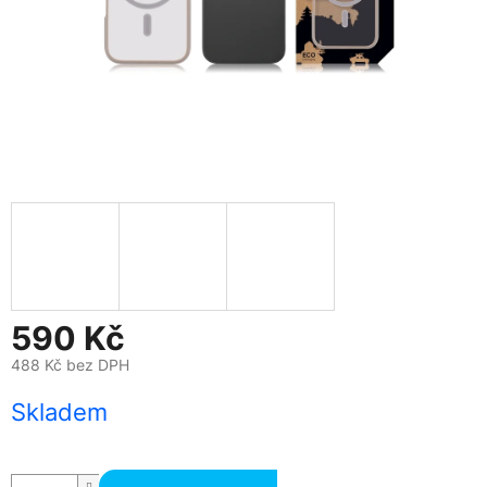
590 Kč
488 Kč bez DPH
Měrná
Skladem
cena: