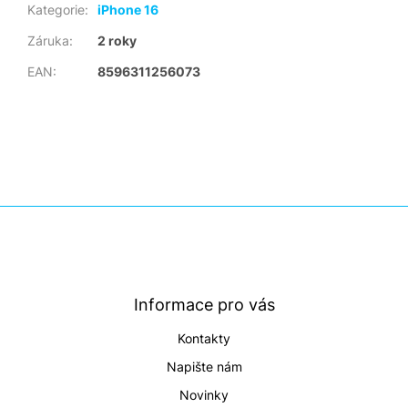
Kategorie
:
iPhone 16
Záruka
:
2 roky
EAN
:
8596311256073
Z
á
p
a
t
Informace pro vás
í
Kontakty
Napište nám
Novinky