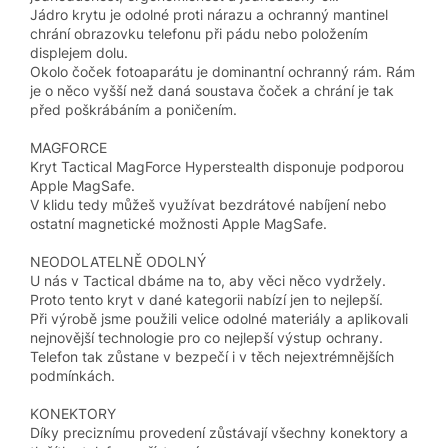
Jádro krytu je odolné proti nárazu a ochranný mantinel
chrání obrazovku telefonu při pádu nebo položením
displejem dolu.
Okolo čoček fotoaparátu je dominantní ochranný rám. Rám
je o něco vyšší než daná soustava čoček a chrání je tak
před poškrábáním a poničením.
MAGFORCE
Kryt Tactical MagForce Hyperstealth disponuje podporou
Apple MagSafe.
V klidu tedy můžeš využívat bezdrátové nabíjení nebo
ostatní magnetické možnosti Apple MagSafe.
NEODOLATELNĚ ODOLNÝ
U nás v Tactical dbáme na to, aby věci něco vydržely.
Proto tento kryt v dané kategorii nabízí jen to nejlepší.
Při výrobě jsme použili velice odolné materiály a aplikovali
nejnovější technologie pro co nejlepší výstup ochrany.
Telefon tak zůstane v bezpečí i v těch nejextrémnějších
podmínkách.
KONEKTORY
Díky preciznímu provedení zůstávají všechny konektory a