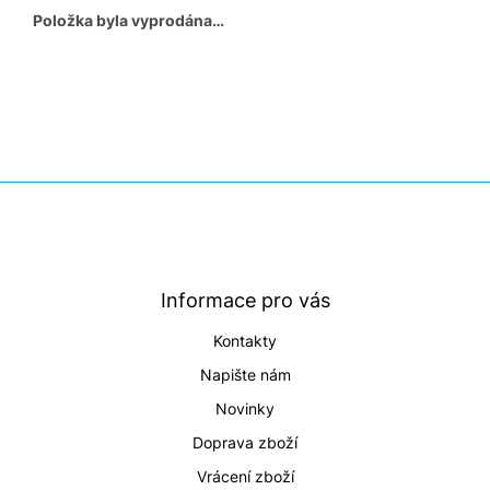
Položka byla vyprodána…
Z
á
p
a
t
Informace pro vás
í
Kontakty
Napište nám
Novinky
Doprava zboží
Vrácení zboží