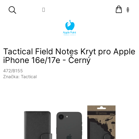
Přejít
Nákupní
na
košík
obsah
Tactical Field Notes Kryt pro Apple
iPhone 16e/17e - Černý
472/B155
Značka:
Tactical