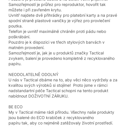
Samozřejmostí je průřez pro reproduktor, hovořit tak
můžete i při zavřeném krytu.
Uvnitř najdete dvě přihrádky pro platební karty a na pravé
spodní straně plastové vaničky je výřez pro provlečení
poutka.
Telefon je uvnitř maximálně chráněn proti pádu nebo
poškrábání.
Pouzdro je k dispozici ve třech stylových barvách v
matném provedení.
Samozřejmostí je, jak je u produktů značky Tactical
zvykem, balení je provedeno kompletně z recyklovaného
papíru.
NEODOLATELNĚ ODOLNÝ
U nás v Tactical dbáme na to, aby věci něco vydržely a za
kvalitou svých výrobků si stojíme! Proto jsme v rámci
nadstandartní péče Tactical schopni na tento produkt
nabídnout DOŽIVOTNÍ ZÁRUKU.
BE ECO
My v Tactical máme rádi přírodu. Všechny naše produkty
jsou balené do ECO krabiček z recyklovaného
papíru tak, aby co nejméně zatěžovaly životní prostředí.