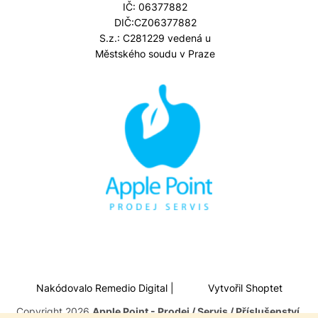
IČ: 06377882
DIČ:CZ06377882
S.z.: C281229 vedená u
Městského soudu v Praze
Nakódovalo
Remedio Digital
|
Vytvořil Shoptet
Copyright 2026
Apple Point - Prodej / Servis / Příslušenství
.