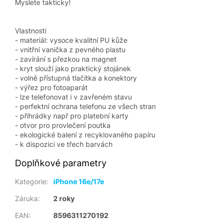
Myslete takticky!
Vlastnosti
- materiál: vysoce kvalitní PU kůže
- vnitřní vanička z pevného plastu
- zavírání s přezkou na magnet
- kryt slouží jako praktický stojánek
- volně přístupná tlačítka a konektory
- výřez pro fotoaparát
- lze telefonovat i v zavřeném stavu
- perfektní ochrana telefonu ze všech stran
- přihrádky např pro platební karty
- otvor pro provlečení poutka
- ekologické balení z recyklovaného papíru
- k dispozici ve třech barvách
Doplňkové parametry
Kategorie
:
iPhone 16e/17e
Záruka
:
2 roky
EAN
:
8596311270192