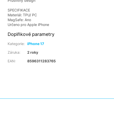
Průsvitný design
SPECIFIKACE
Materiál: TPU/ PC
MagSafe: Ano
Určeno pro Apple iPhone
Doplňkové parametry
Kategorie
:
iPhone 17
Záruka
:
2 roky
EAN
:
8596311283765
Z
á
p