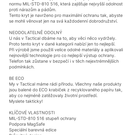
normu MIL-STD-810 516, která zajišťuje nejvyšší odolnost
proti nárazům a pádům.
Tento kryt je navrženo pro maximální ochranu tak, abyste
se mohli věnovat jen na svá každodenní dobrodružství.
NEODOLATELNĚ ODOLNÝ
U nás v Tactical dbáme na to, aby věci něco vydržely.
Proto tento kryt v dané kategorii nabízí jen to nejlepší.
Při výrobě jsme použili velice odolné materiály a aplikovali
nejnovější technologie pro co nejlepší výstup ochrany.
Telefon tak zůstane v bezpečí i v těch nejextrémnějších
podmínkách.
BE ECO
My v Tactical máme rádi přírodu. Všechny naše produkty
jsou balené do ECO krabiček z recyklovaného papíru tak,
aby co nejméně zatěžovaly životní prostředí.
Myslete takticky!
KLÍČOVÉ VLASTNOSTI
MIL-STD-810 516 stupeň ochrany
Podpora MagSafe
Speciální barevná edice