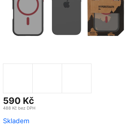
590 Kč
488 Kč bez DPH
Měrná
Skladem
cena: