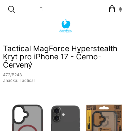
Přejít
Nákupní
na
košík
obsah
Tactical MagForce Hyperstealth
Kryt pro iPhone 17 - Černo-
Červený
472/B243
Značka:
Tactical