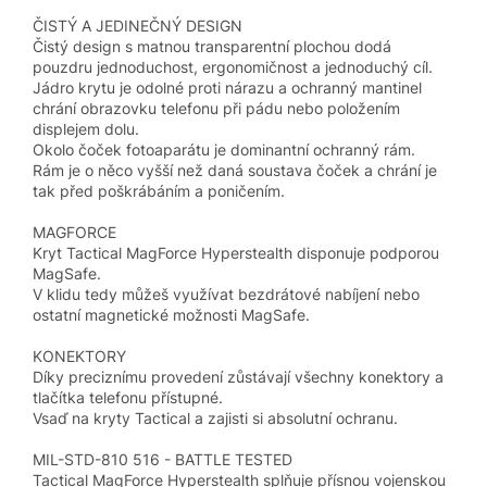
ČISTÝ A JEDINEČNÝ DESIGN
Čistý design s matnou transparentní plochou dodá
pouzdru jednoduchost, ergonomičnost a jednoduchý cíl.
Jádro krytu je odolné proti nárazu a ochranný mantinel
chrání obrazovku telefonu při pádu nebo položením
displejem dolu.
Okolo čoček fotoaparátu je dominantní ochranný rám.
Rám je o něco vyšší než daná soustava čoček a chrání je
tak před poškrábáním a poničením.
MAGFORCE
Kryt Tactical MagForce Hyperstealth disponuje podporou
MagSafe.
V klidu tedy můžeš využívat bezdrátové nabíjení nebo
ostatní magnetické možnosti MagSafe.
KONEKTORY
Díky preciznímu provedení zůstávají všechny konektory a
tlačítka telefonu přístupné.
Vsaď na kryty Tactical a zajisti si absolutní ochranu.
MIL-STD-810 516 - BATTLE TESTED
Tactical MagForce Hyperstealth splňuje přísnou vojenskou